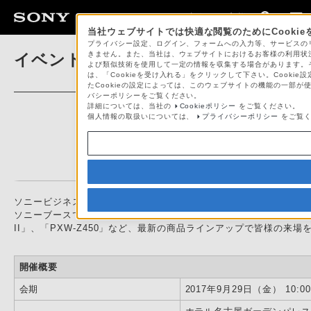
法人のお客様
当社ウェブサイトでは快適な閲覧のためにCooki
プライバシー設定、ログイン、フォームへの入力等、サービスのリク
きません。また、当社は、ウェブサイトにおけるお客様の利用状況
イベント・セミナー
よび類似技術を使用して一定の情報を収集する場合があります。それ
は、「Cookieを受け入れる」をクリックして下さい。Cooki
たCookieの設定によっては、このウェブサイトの機能の一部が
バシーポリシーをご覧ください。
詳細については、当社の
Cookieポリシー
をご覧ください。
個人情報の取扱いについては、
プライバシーポリシー
をご覧く
ソニービジネスソリューションは、「ケーブルフェスタ2017」に出
ソニーブースでは、4K / HD番組送出とCMS機能搭載による最新のフ
II」、「PXW-Z450」など、最新の商品ラインアップで皆様の来
開催概要
会期
2017年9月29日（金） 10:00