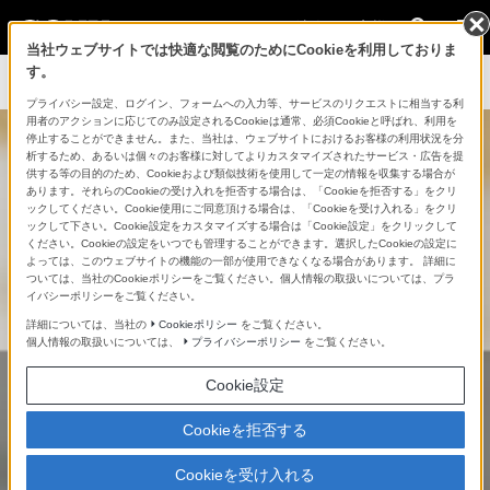
法人のお客様
当社ウェブサイトでは快適な閲覧のためにCookieを利用しておりま
す。
プライバシー設定、ログイン、フォームへの入力等、サービスのリクエストに相当する利
用者のアクションに応じてのみ設定されるCookieは通常、必須Cookieと呼ばれ、利用を
停止することができません。また、当社は、ウェブサイトにおけるお客様の利用状況を分
析するため、あるいは個々のお客様に対してよりカスタマイズされたサービス・広告を提
供する等の目的のため、Cookieおよび類似技術を使用して一定の情報を収集する場合が
あります。それらのCookieの受け入れを拒否する場合は、「Cookieを拒否する」をクリ
ックしてください。Cookie使用にご同意頂ける場合は、「Cookieを受け入れる」をクリ
環境の変化に合わせた、
ックして下さい。Cookie設定をカスタマイズする場合は「Cookie設定」をクリックして
ください。Cookieの設定をいつでも管理することができます。選択したCookieの設定に
新しい体験価値の創出
よっては、このウェブサイトの機能の一部が使用できなくなる場合があります。 詳細に
ついては、当社のCookieポリシーをご覧ください。個人情報の取扱いについては、プラ
イバシーポリシーをご覧ください。
詳細については、当社の
Cookieポリシー
をご覧ください。
個人情報の取扱いについては、
プライバシーポリシー
をご覧ください。
多様なワークスタイルやコミュニケーションに合わ
Cookie設定
せて
より適切なオフィス環境整備への対応がますま
す加速しつつあります。
Cookieを拒否する
Cookieを受け入れる