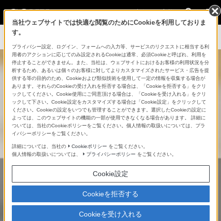
法人のお客様
当社ウェブサイトでは快適な閲覧のためにCookieを利用しておりま
す。
プライバシー設定、ログイン、フォームへの入力等、サービスのリクエストに相当する利
用者のアクションに応じてのみ設定されるCookieは通常、必須Cookieと呼ばれ、利用を
停止することができません。また、当社は、ウェブサイトにおけるお客様の利用状況を分
析するため、あるいは個々のお客様に対してよりカスタマイズされたサービス・広告を提
供する等の目的のため、Cookieおよび類似技術を使用して一定の情報を収集する場合が
あります。それらのCookieの受け入れを拒否する場合は、「Cookieを拒否する」をクリ
ックしてください。Cookie使用にご同意頂ける場合は、「Cookieを受け入れる」をクリ
環境の変化に合わせた、
ックして下さい。Cookie設定をカスタマイズする場合は「Cookie設定」をクリックして
ください。Cookieの設定をいつでも管理することができます。選択したCookieの設定に
新しい体験価値の創出
よっては、このウェブサイトの機能の一部が使用できなくなる場合があります。 詳細に
ついては、当社のCookieポリシーをご覧ください。個人情報の取扱いについては、プラ
イバシーポリシーをご覧ください。
詳細については、当社の
Cookieポリシー
をご覧ください。
個人情報の取扱いについては、
プライバシーポリシー
をご覧ください。
多様なワークスタイルやコミュニケーションに合わ
Cookie設定
せて
より適切なオフィス環境整備への対応がますま
す加速しつつあります。
Cookieを拒否する
Cookieを受け入れる