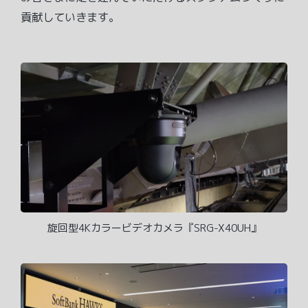
貢献していきます。
旋回型4Kカラービデオカメラ『SRG-X40UH』