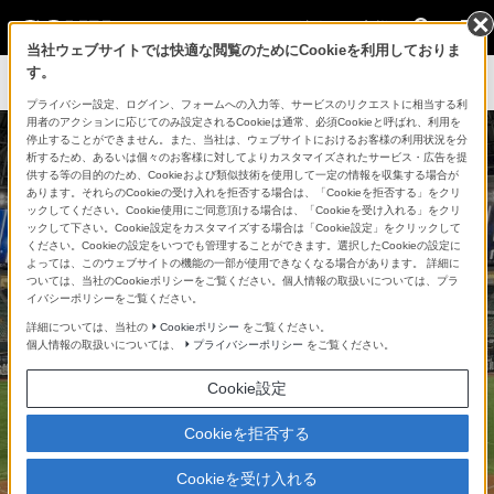
法人のお客様
当社ウェブサイトでは快適な閲覧のためにCookieを利用しておりま
す。
プライバシー設定、ログイン、フォームへの入力等、サービスのリクエストに相当する利
用者のアクションに応じてのみ設定されるCookieは通常、必須Cookieと呼ばれ、利用を
停止することができません。また、当社は、ウェブサイトにおけるお客様の利用状況を分
析するため、あるいは個々のお客様に対してよりカスタマイズされたサービス・広告を提
供する等の目的のため、Cookieおよび類似技術を使用して一定の情報を収集する場合が
あります。それらのCookieの受け入れを拒否する場合は、「Cookieを拒否する」をクリ
ックしてください。Cookie使用にご同意頂ける場合は、「Cookieを受け入れる」をクリ
ックして下さい。Cookie設定をカスタマイズする場合は「Cookie設定」をクリックして
ください。Cookieの設定をいつでも管理することができます。選択したCookieの設定に
よっては、このウェブサイトの機能の一部が使用できなくなる場合があります。 詳細に
ついては、当社のCookieポリシーをご覧ください。個人情報の取扱いについては、プラ
イバシーポリシーをご覧ください。
福岡PayPayドーム
詳細については、当社の
Cookieポリシー
をご覧ください。
個人情報の取扱いについては、
プライバシーポリシー
をご覧ください。
Cookie設定
Cookieを拒否する
Cookieを受け入れる