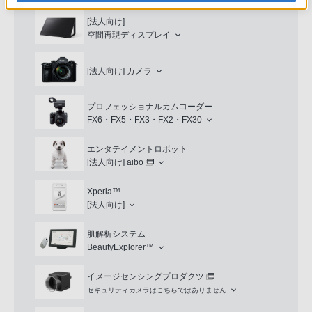
[法人向け]
空間再現ディスプレイ
[法人向け]
カメラ
プロフェッショナルカムコーダー
FX6・FX5・FX3・FX2・FX30
エンタテイメントロボット
[法人向け]
aibo
Xperia™
[法人向け]
肌解析システム
BeautyExplorer™
イメージセンシングプロダクツ
セキュリティカメラはこちらではありません