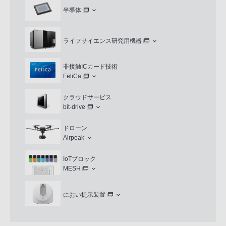
半導体
ライフサイエンス研究用機器
非接触ICカード技術
FeliCa
クラウドサービス
bit-drive
ドローン
Airpeak
IoTブロック
MESH
におい提示装置