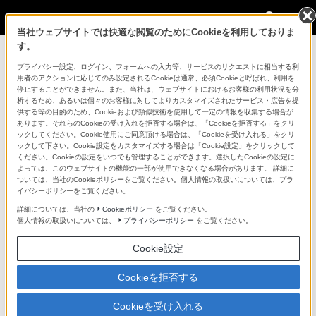
法人のお客様
当社ウェブサイトでは快適な閲覧のためにCookieを利用しておりま
す。
コンスーマー製品に関するお問い合わせ
プライバシー設定、ログイン、フォームへの入力等、サービスのリクエストに相当する利
用者のアクションに応じてのみ設定されるCookieは通常、必須Cookieと呼ばれ、利用を
停止することができません。また、当社は、ウェブサイトにおけるお客様の利用状況を分
製品に関する重要なお知らせ
析するため、あるいは個々のお客様に対してよりカスタマイズされたサービス・広告を提
供する等の目的のため、Cookieおよび類似技術を使用して一定の情報を収集する場合が
プロフェッショナル／業務用製品に関
あります。それらのCookieの受け入れを拒否する場合は、「Cookieを拒否する」をクリ
ックしてください。Cookie使用にご同意頂ける場合は、「Cookieを受け入れる」をクリ
するサポート・お問い合わせ
ックして下さい。Cookie設定をカスタマイズする場合は「Cookie設定」をクリックして
ください。Cookieの設定をいつでも管理することができます。選択したCookieの設定に
よっては、このウェブサイトの機能の一部が使用できなくなる場合があります。 詳細に
専用窓口のある業務用商品に関するお問い合わせ
ついては、当社のCookieポリシーをご覧ください。個人情報の取扱いについては、プラ
イバシーポリシーをご覧ください。
以下の製品・サービスは専用窓口がございます。対象の
詳細については、当社の
Cookieポリシー
をご覧ください。
個人情報の取扱いについては、
プライバシーポリシー
をご覧ください。
アイコンをクリックしてリンク先の窓口よりお問い合わ
せください。
Cookie設定
Cookieを拒否する
業務用ディスプレイ・テレビ
Cookieを受け入れる
[法人向け]
ブラビア