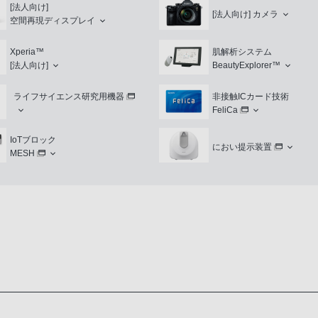
[法人向け]
[法人向け]
カメラ
空間再現ディスプレイ
Xperia™
肌解析システム
[法人向け]
BeautyExplorer™
ライフサイエンス研究用機器
非接触ICカード技術
FeliCa
IoTブロック
におい提示装置
MESH