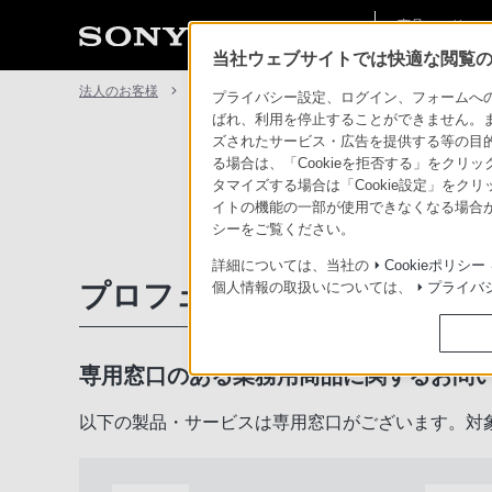
商品・ソリュー
法人のお客様
ン情報
当社ウェブサイトでは快適な閲覧のた
法人のお客様
サポート・お問い合わせ
プライバシー設定、ログイン、フォームへの入
ばれ、利用を停止することができません。
ズされたサービス・広告を提供する等の目的の
る場合は、「Cookieを拒否する」をクリッ
タマイズする場合は「Cookie設定」をク
イトの機能の一部が使用できなくなる場合が
シーをご覧ください。
詳細については、当社の
Cookieポリシー
プロフェッショナル／業務用
個人情報の取扱いについては、
プライバ
専用窓口のある業務用商品に関するお問
以下の製品・サービスは専用窓口がございます。対