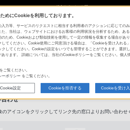
ショ
総合サポート・お問
ご購入検討
い合わせ
めにCookieを利用しております。
力等、サービスのリクエストに相当する利用者のアクションに応じてのみ設定され
また、当社は、ウェブサイトにおけるお客様の利用状況を分析するため、ある
ため、Cookieおよび類似技術を使用して一定の情報を収集する場合がありま
クしてください。Cookie使用にご同意頂ける場合は、「Cookieを受け入れる
リックしてください。Cookieの設定をいつでも管理することができます。選択し
あります。 詳細については、当社のCookieポリシーをご覧ください。個
をご覧ください。
製品に関するサポート・お問い合
シーポリシー
をご覧ください。
Cookie設定
Cookieを拒否する
Cookieを受け
い合わせ
象のアイコンをクリックしてリンク先の窓口よりお問い合わせ