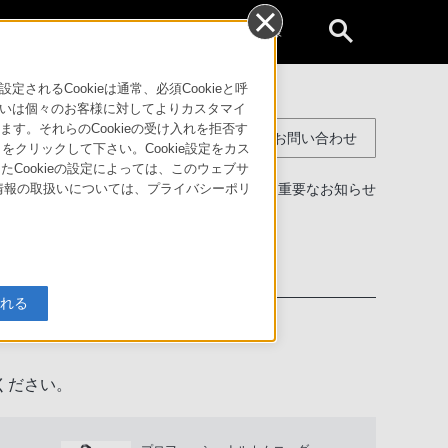
個人のお客様
るCookieは通常、必須Cookieと呼
いは個々のお客様に対してよりカスタマイ
す。それらのCookieの受け入れを拒否す
コンスーマー製品に関するお問い合わせ
」をクリックして下さい。Cookie設定をカス
たCookieの設定によっては、このウェブサ
製品に関する重要なお知らせ
人情報の取扱いについては、プライバシーポリ
わせ
入れる
ください。