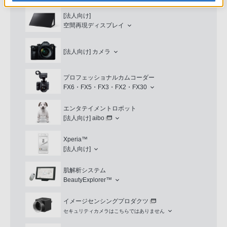
[法人向け]
空間再現ディスプレイ
[法人向け]
カメラ
プロフェッショナルカムコーダー
FX6・FX5・FX3・FX2・FX30
エンタテイメントロボット
[法人向け]
aibo
Xperia™
[法人向け]
肌解析システム
BeautyExplorer™
イメージセンシングプロダクツ
セキュリティカメラはこちらではありません