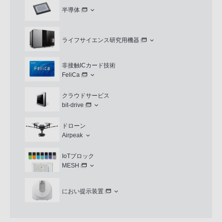
半導体
ライフサイエンス研究用機器
非接触ICカード技術
FeliCa
クラウドサービス
bit-drive
ドローン
Airpeak
IoTブロック
MESH
におい提示装置