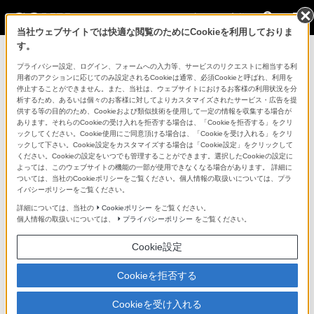
法人のお客様
当社ウェブサイトでは快適な閲覧のためにCookieを利用しておりま
す。
コンスーマー製品に関するお問い合わせ
プライバシー設定、ログイン、フォームへの入力等、サービスのリクエストに相当する利
用者のアクションに応じてのみ設定されるCookieは通常、必須Cookieと呼ばれ、利用を
停止することができません。また、当社は、ウェブサイトにおけるお客様の利用状況を分
製品に関する重要なお知らせ
析するため、あるいは個々のお客様に対してよりカスタマイズされたサービス・広告を提
供する等の目的のため、Cookieおよび類似技術を使用して一定の情報を収集する場合が
プロフェッショナル／業務用製品に関
あります。それらのCookieの受け入れを拒否する場合は、「Cookieを拒否する」をクリ
ックしてください。Cookie使用にご同意頂ける場合は、「Cookieを受け入れる」をクリ
するサポート・お問い合わせ
ックして下さい。Cookie設定をカスタマイズする場合は「Cookie設定」をクリックして
ください。Cookieの設定をいつでも管理することができます。選択したCookieの設定に
よっては、このウェブサイトの機能の一部が使用できなくなる場合があります。 詳細に
専用窓口のある業務用商品に関するお問い合わせ
ついては、当社のCookieポリシーをご覧ください。個人情報の取扱いについては、プラ
イバシーポリシーをご覧ください。
以下の製品・サービスは専用窓口がございます。対象の
詳細については、当社の
Cookieポリシー
をご覧ください。
個人情報の取扱いについては、
プライバシーポリシー
をご覧ください。
アイコンをクリックしてリンク先の窓口よりお問い合わ
せください。
Cookie設定
Cookieを拒否する
業務用ディスプレイ・テレビ
Cookieを受け入れる
[法人向け]
ブラビア