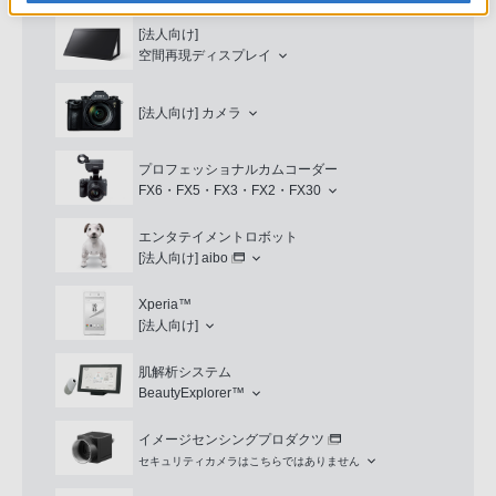
[法人向け]
空間再現ディスプレイ
[法人向け]
カメラ
プロフェッショナルカムコーダー
FX6・FX5・FX3・FX2・FX30
エンタテイメントロボット
[法人向け]
aibo
Xperia™
[法人向け]
肌解析システム
BeautyExplorer™
イメージセンシングプロダクツ
セキュリティカメラはこちらではありません