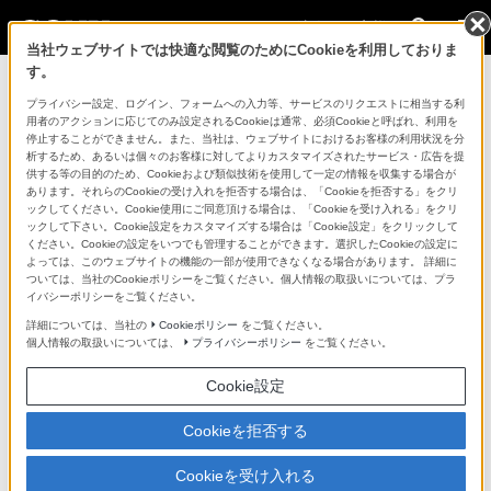
法人のお客様
当社ウェブサイトでは快適な閲覧のためにCookieを利用しておりま
す。
コンスーマー製品に関するお問い合わせ
プライバシー設定、ログイン、フォームへの入力等、サービスのリクエストに相当する利
用者のアクションに応じてのみ設定されるCookieは通常、必須Cookieと呼ばれ、利用を
停止することができません。また、当社は、ウェブサイトにおけるお客様の利用状況を分
製品に関する重要なお知らせ
析するため、あるいは個々のお客様に対してよりカスタマイズされたサービス・広告を提
供する等の目的のため、Cookieおよび類似技術を使用して一定の情報を収集する場合が
プロフェッショナル／業務用製品に関
あります。それらのCookieの受け入れを拒否する場合は、「Cookieを拒否する」をクリ
ックしてください。Cookie使用にご同意頂ける場合は、「Cookieを受け入れる」をクリ
するサポート・お問い合わせ
ックして下さい。Cookie設定をカスタマイズする場合は「Cookie設定」をクリックして
ください。Cookieの設定をいつでも管理することができます。選択したCookieの設定に
よっては、このウェブサイトの機能の一部が使用できなくなる場合があります。 詳細に
専用窓口のある業務用商品に関するお問い合わせ
ついては、当社のCookieポリシーをご覧ください。個人情報の取扱いについては、プラ
イバシーポリシーをご覧ください。
以下の製品・サービスは専用窓口がございます。対象の
詳細については、当社の
Cookieポリシー
をご覧ください。
個人情報の取扱いについては、
プライバシーポリシー
をご覧ください。
アイコンをクリックしてリンク先の窓口よりお問い合わ
せください。
Cookie設定
Cookieを拒否する
業務用ディスプレイ・テレビ
Cookieを受け入れる
[法人向け]
ブラビア