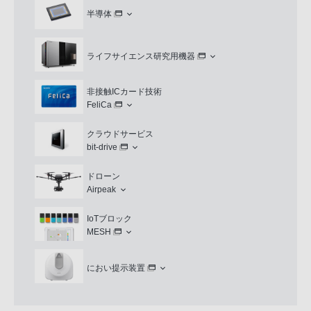
半導体
ライフサイエンス研究用機器
非接触ICカード技術
FeliCa
クラウドサービス
bit-drive
ドローン
Airpeak
IoTブロック
MESH
におい提示装置