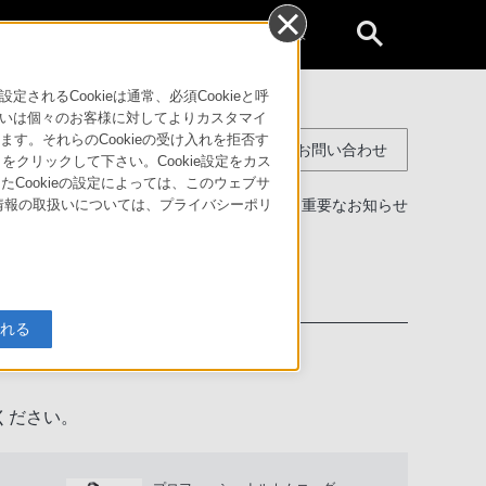
個人のお客様
るCookieは通常、必須Cookieと呼
いは個々のお客様に対してよりカスタマイ
す。それらのCookieの受け入れを拒否す
コンスーマー製品に関するお問い合わせ
」をクリックして下さい。Cookie設定をカス
たCookieの設定によっては、このウェブサ
製品に関する重要なお知らせ
人情報の取扱いについては、プライバシーポリ
わせ
入れる
ください。