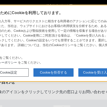
ショ
総合サポート・お問
ご購入検討
い合わせ
めにCookieを利用しております。
力等、サービスのリクエストに相当する利用者のアクションに応じてのみ設定され
また、当社は、ウェブサイトにおけるお客様の利用状況を分析するため、ある
ため、Cookieおよび類似技術を使用して一定の情報を収集する場合がありま
クしてください。Cookie使用にご同意頂ける場合は、「Cookieを受け入れる
リックしてください。Cookieの設定をいつでも管理することができます。選択し
あります。 詳細については、当社のCookieポリシーをご覧ください。個
をご覧ください。
製品に関するサポート・お問い合
シーポリシー
をご覧ください。
Cookie設定
Cookieを拒否する
Cookieを受け
い合わせ
象のアイコンをクリックしてリンク先の窓口よりお問い合わせ