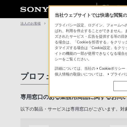
商品・ソリュー
法人のお客様
ン情報
当社ウェブサイトでは快適な閲覧のた
法人のお客様
サポート・お問い合わせ
プライバシー設定、ログイン、フォームへの入
ばれ、利用を停止することができません。
ズされたサービス・広告を提供する等の目的の
る場合は、「Cookieを拒否する」をクリッ
タマイズする場合は「Cookie設定」をク
イトの機能の一部が使用できなくなる場合が
シーをご覧ください。
詳細については、当社の
Cookieポリシー
プロフェッショナル／業務用
個人情報の取扱いについては、
プライバ
専用窓口のある業務用商品に関するお問
以下の製品・サービスは専用窓口がございます。対