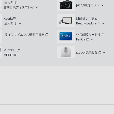
[法人向け]
[法人向け]
カメラ
空間再現ディスプレイ
Xperia™
肌解析システム
[法人向け]
BeautyExplorer™
ライフサイエンス研究用機器
非接触ICカード技術
FeliCa
IoTブロック
におい提示装置
MESH