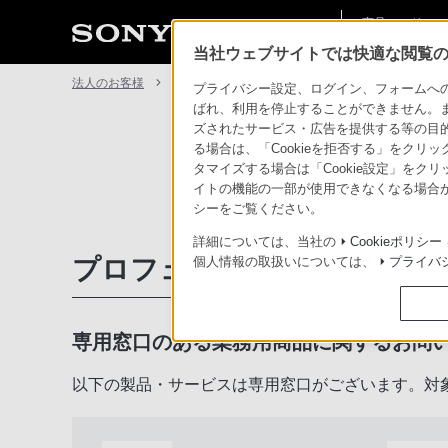
商品・ソリュー
法人のお客様
ン情報
当社ウェブサイトでは快適な閲覧のた
法人のお客様
サポート・お問い合わせ
プライバシー設定、ログイン、フォームへの入
ばれ、利用を停止することができません。
ズされたサービス・広告を提供する等の目的の
る場合は、「Cookieを拒否する」をクリッ
タマイズする場合は「Cookie設定」をク
イトの機能の一部が使用できなくなる場合が
シーをご覧ください。
詳細については、当社の
Cookieポリシー
プロフェッショナル／業務用
個人情報の取扱いについては、
プライバ
専用窓口のある業務用商品に関するお問
以下の製品・サービスは専用窓口がございます。対