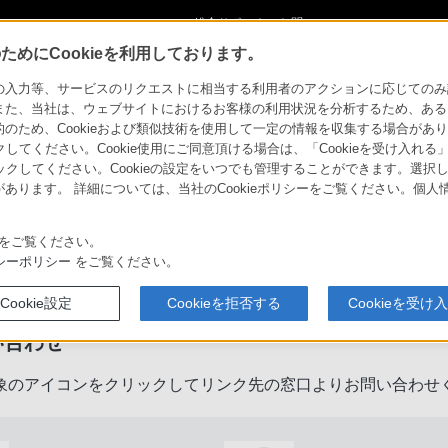
ショ
総合サポート・お問
ご購入検討
い合わせ
めにCookieを利用しております。
力等、サービスのリクエストに相当する利用者のアクションに応じてのみ設定され
また、当社は、ウェブサイトにおけるお客様の利用状況を分析するため、ある
ため、Cookieおよび類似技術を使用して一定の情報を収集する場合がありま
クしてください。Cookie使用にご同意頂ける場合は、「Cookieを受け入れる
リックしてください。Cookieの設定をいつでも管理することができます。選択し
あります。 詳細については、当社のCookieポリシーをご覧ください。個
をご覧ください。
製品に関するサポート・お問い合
シーポリシー
をご覧ください。
Cookie設定
Cookieを拒否する
Cookieを受け
い合わせ
象のアイコンをクリックしてリンク先の窓口よりお問い合わせ