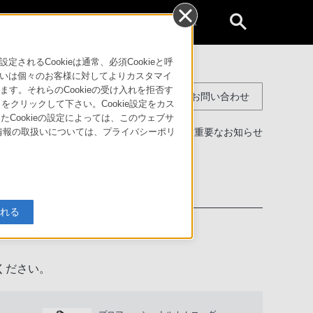
個人のお客様
るCookieは通常、必須Cookieと呼
いは個々のお客様に対してよりカスタマイ
す。それらのCookieの受け入れを拒否す
コンスーマー製品に関するお問い合わせ
」をクリックして下さい。Cookie設定をカス
たCookieの設定によっては、このウェブサ
製品に関する重要なお知らせ
人情報の取扱いについては、プライバシーポリ
わせ
入れる
ください。