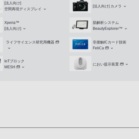
[法人向け]
[法人向け]
カメラ
空間再現ディスプレイ
Xperia™
肌解析システム
[法人向け]
BeautyExplorer™
ライフサイエンス研究用機器
非接触ICカード技術
FeliCa
IoTブロック
におい提示装置
MESH