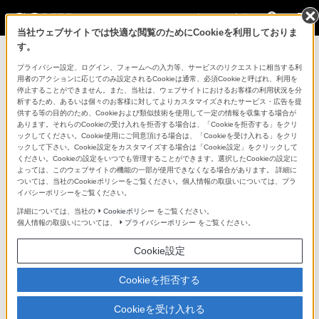
法人のお客様
当社ウェブサイトでは快適な閲覧のためにCookieを利用しておりま
す。
コンスーマー製品に関するお問い合わせ
プライバシー設定、ログイン、フォームへの入力等、サービスのリクエストに相当する利
用者のアクションに応じてのみ設定されるCookieは通常、必須Cookieと呼ばれ、利用を
停止することができません。また、当社は、ウェブサイトにおけるお客様の利用状況を分
製品に関する重要なお知らせ
析するため、あるいは個々のお客様に対してよりカスタマイズされたサービス・広告を提
供する等の目的のため、Cookieおよび類似技術を使用して一定の情報を収集する場合が
プロフェッショナル／業務用製品に関
あります。それらのCookieの受け入れを拒否する場合は、「Cookieを拒否する」をクリ
ックしてください。Cookie使用にご同意頂ける場合は、「Cookieを受け入れる」をクリ
するサポート・お問い合わせ
ックして下さい。Cookie設定をカスタマイズする場合は「Cookie設定」をクリックして
ください。Cookieの設定をいつでも管理することができます。選択したCookieの設定に
よっては、このウェブサイトの機能の一部が使用できなくなる場合があります。 詳細に
専用窓口のある業務用商品に関するお問い合わせ
ついては、当社のCookieポリシーをご覧ください。個人情報の取扱いについては、プラ
イバシーポリシーをご覧ください。
以下の製品・サービスは専用窓口がございます。対象の
詳細については、当社の
Cookieポリシー
をご覧ください。
個人情報の取扱いについては、
プライバシーポリシー
をご覧ください。
アイコンをクリックしてリンク先の窓口よりお問い合わ
せください。
Cookie設定
Cookieを拒否する
業務用ディスプレイ・テレビ
Cookieを受け入れる
[法人向け]
ブラビア