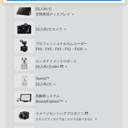
[法人向け]
空間再現ディスプレイ
[法人向け]
カメラ
プロフェッショナルカムコーダー
FX6・FX5・FX3・FX2・FX30
エンタテイメントロボット
[法人向け]
aibo
Xperia™
[法人向け]
肌解析システム
BeautyExplorer™
イメージセンシングプロダクツ
セキュリティカメラはこちらではありません