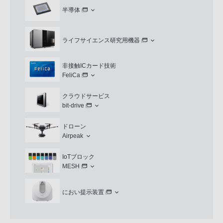
半導体
ライフサイエンス研究用機器
非接触ICカード技術
FeliCa
クラウドサービス
bit-drive
ドローン
Airpeak
IoTブロック
MESH
におい提示装置