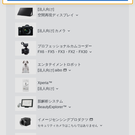
[法人向け]
空間再現ディスプレイ
[法人向け]
カメラ
プロフェッショナルカムコーダー
FX6・FX5・FX3・FX2・FX30
エンタテイメントロボット
[法人向け]
aibo
Xperia™
[法人向け]
肌解析システム
BeautyExplorer™
イメージセンシングプロダクツ
セキュリティカメラはこちらではありません