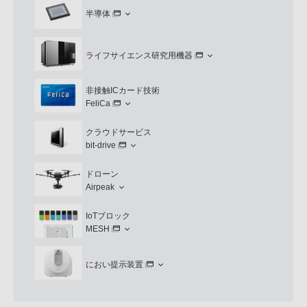
半導体
ライフサイエンス研究用機器
非接触ICカード技術
FeliCa
クラウドサービス
bit-drive
ドローン
Airpeak
IoTブロック
MESH
におい提示装置