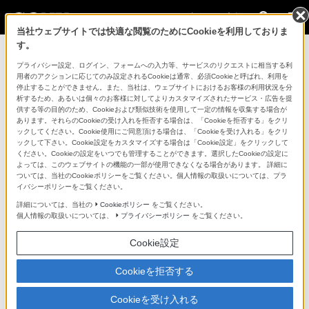
法人のお客様
当社ウェブサイトでは快適な閲覧のためにCookieを利用しておりま
す。
コンスーマー製品に関するお問い合わせ
プライバシー設定、ログイン、フォームへの入力等、サービスのリクエストに相当する利
用者のアクションに応じてのみ設定されるCookieは通常、必須Cookieと呼ばれ、利用を
停止することができません。また、当社は、ウェブサイトにおけるお客様の利用状況を分
製品に関する重要なお知らせ
析するため、あるいは個々のお客様に対してよりカスタマイズされたサービス・広告を提
供する等の目的のため、Cookieおよび類似技術を使用して一定の情報を収集する場合が
プロフェッショナル／業務用製品に関
あります。それらのCookieの受け入れを拒否する場合は、「Cookieを拒否する」をクリ
ックしてください。Cookie使用にご同意頂ける場合は、「Cookieを受け入れる」をクリ
するサポート・お問い合わせ
ックして下さい。Cookie設定をカスタマイズする場合は「Cookie設定」をクリックして
ください。Cookieの設定をいつでも管理することができます。選択したCookieの設定に
よっては、このウェブサイトの機能の一部が使用できなくなる場合があります。 詳細に
専用窓口のある業務用商品に関するお問い合わせ
ついては、当社のCookieポリシーをご覧ください。個人情報の取扱いについては、プラ
イバシーポリシーをご覧ください。
以下の製品・サービスは専用窓口がございます。対象の
詳細については、当社の
Cookieポリシー
をご覧ください。
個人情報の取扱いについては、
プライバシーポリシー
をご覧ください。
アイコンをクリックしてリンク先の窓口よりお問い合わ
せください。
Cookie設定
Cookieを拒否する
業務用ディスプレイ・テレビ
Cookieを受け入れる
[法人向け]
ブラビア