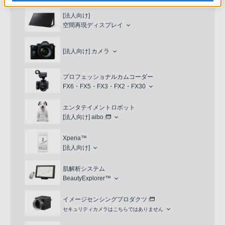
[法人向け]
空間再現ディスプレイ
[法人向け]
カメラ
プロフェッショナルカムコーダー
FX6・FX5・FX3・FX2・FX30
エンタテイメントロボット
[法人向け]
aibo
Xperia™
[法人向け]
肌解析システム
BeautyExplorer™
イメージセンシングプロダクツ
セキュリティカメラはこちらではありません