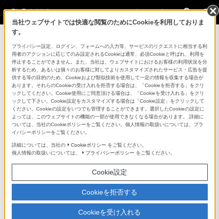
法人のお客様
当社ウェブサイトでは快適な閲覧のためにCookieを利用しておりま
す。
コンスーマー製品に関するお問い合わせ
プライバシー設定、ログイン、フォームへの入力等、サービスのリクエストに相当する利
用者のアクションに応じてのみ設定されるCookieは通常、必須Cookieと呼ばれ、利用を
停止することができません。また、当社は、ウェブサイトにおけるお客様の利用状況を分
製品に関する重要なお知らせ
析するため、あるいは個々のお客様に対してよりカスタマイズされたサービス・広告を提
供する等の目的のため、Cookieおよび類似技術を使用して一定の情報を収集する場合が
プロフェッショナル／業務用製品に関
あります。それらのCookieの受け入れを拒否する場合は、「Cookieを拒否する」をクリ
ックしてください。Cookie使用にご同意頂ける場合は、「Cookieを受け入れる」をクリ
するサポート・お問い合わせ
ックして下さい。Cookie設定をカスタマイズする場合は「Cookie設定」をクリックして
ください。Cookieの設定をいつでも管理することができます。選択したCookieの設定に
よっては、このウェブサイトの機能の一部が使用できなくなる場合があります。 詳細に
専用窓口のある業務用商品に関するお問い合わせ
ついては、当社のCookieポリシーをご覧ください。個人情報の取扱いについては、プラ
イバシーポリシーをご覧ください。
以下の製品・サービスは専用窓口がございます。対象の
詳細については、当社の
Cookieポリシー
をご覧ください。
個人情報の取扱いについては、
プライバシーポリシー
をご覧ください。
アイコンをクリックしてリンク先の窓口よりお問い合わ
せください。
Cookie設定
Cookieを拒否する
業務用ディスプレイ・テレビ
Cookieを受け入れる
[法人向け]
ブラビア