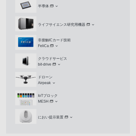
半導体
ライフサイエンス研究用機器
非接触ICカード技術
FeliCa
クラウドサービス
bit-drive
ドローン
Airpeak
IoTブロック
MESH
におい提示装置