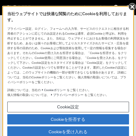
法人のお客様
当社ウェブサイトでは快適な閲覧のためにCookieを利用しておりま
す。
コンスーマー製品に関するお問い合わせ
プライバシー設定、ログイン、フォームへの入力等、サービスのリクエストに相当する利
用者のアクションに応じてのみ設定されるCookieは通常、必須Cookieと呼ばれ、利用を
停止することができません。また、当社は、ウェブサイトにおけるお客様の利用状況を分
製品に関する重要なお知らせ
析するため、あるいは個々のお客様に対してよりカスタマイズされたサービス・広告を提
供する等の目的のため、Cookieおよび類似技術を使用して一定の情報を収集する場合が
プロフェッショナル／業務用製品に関
あります。それらのCookieの受け入れを拒否する場合は、「Cookieを拒否する」をクリ
ックしてください。Cookie使用にご同意頂ける場合は、「Cookieを受け入れる」をクリ
するサポート・お問い合わせ
ックして下さい。Cookie設定をカスタマイズする場合は「Cookie設定」をクリックして
ください。Cookieの設定をいつでも管理することができます。選択したCookieの設定に
よっては、このウェブサイトの機能の一部が使用できなくなる場合があります。 詳細に
専用窓口のある業務用商品に関するお問い合わせ
ついては、当社のCookieポリシーをご覧ください。個人情報の取扱いについては、プラ
イバシーポリシーをご覧ください。
以下の製品・サービスは専用窓口がございます。対象の
詳細については、当社の
Cookieポリシー
をご覧ください。
個人情報の取扱いについては、
プライバシーポリシー
をご覧ください。
アイコンをクリックしてリンク先の窓口よりお問い合わ
せください。
Cookie設定
Cookieを拒否する
業務用ディスプレイ・テレビ
Cookieを受け入れる
[法人向け]
ブラビア