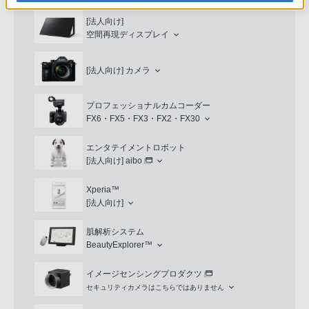
[法人向け]
空間再現ディスプレイ
[法人向け]
カメラ
プロフェッショナルカムコーダー
FX6・FX5・FX3・FX2・FX30
エンタテイメントロボット
[法人向け]
aibo
Xperia™
[法人向け]
肌解析システム
BeautyExplorer™
イメージセンシングプロダクツ
セキュリティカメラはこちらではありません