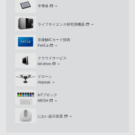
半導体
ライフサイエンス研究用機器
非接触ICカード技術
FeliCa
クラウドサービス
bit-drive
ドローン
Airpeak
IoTブロック
MESH
におい提示装置