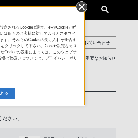
個人のお客様
るCookieは通常、必須Cookieと呼
いは個々のお客様に対してよりカスタマイ
す。それらのCookieの受け入れを拒否す
コンスーマー製品に関するお問い合わせ
」をクリックして下さい。Cookie設定をカス
たCookieの設定によっては、このウェブサ
製品に関する重要なお知らせ
人情報の取扱いについては、プライバシーポリ
わせ
入れる
ください。