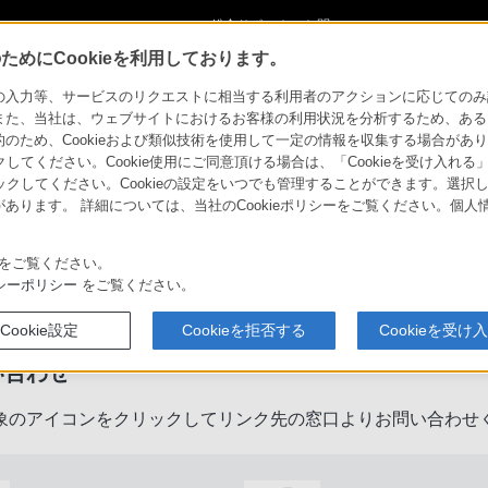
ショ
総合サポート・お問
ご購入検討
い合わせ
めにCookieを利用しております。
力等、サービスのリクエストに相当する利用者のアクションに応じてのみ設定され
また、当社は、ウェブサイトにおけるお客様の利用状況を分析するため、ある
ため、Cookieおよび類似技術を使用して一定の情報を収集する場合がありま
クしてください。Cookie使用にご同意頂ける場合は、「Cookieを受け入れる
リックしてください。Cookieの設定をいつでも管理することができます。選択し
あります。 詳細については、当社のCookieポリシーをご覧ください。個
をご覧ください。
製品に関するサポート・お問い合
シーポリシー
をご覧ください。
Cookie設定
Cookieを拒否する
Cookieを受け
い合わせ
象のアイコンをクリックしてリンク先の窓口よりお問い合わせ