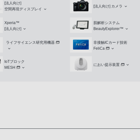
[法人向け]
[法人向け]
カメラ
空間再現ディスプレイ
Xperia™
肌解析システム
[法人向け]
BeautyExplorer™
ライフサイエンス研究用機器
非接触ICカード技術
FeliCa
IoTブロック
におい提示装置
MESH