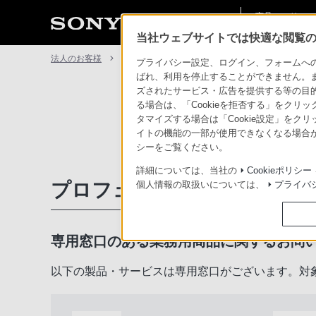
商品・ソリュー
法人のお客様
ン情報
当社ウェブサイトでは快適な閲覧のた
法人のお客様
サポート・お問い合わせ
プライバシー設定、ログイン、フォームへの入
ばれ、利用を停止することができません。
ズされたサービス・広告を提供する等の目的の
る場合は、「Cookieを拒否する」をクリッ
タマイズする場合は「Cookie設定」をク
イトの機能の一部が使用できなくなる場合が
シーをご覧ください。
詳細については、当社の
Cookieポリシー
プロフェッショナル／業務用
個人情報の取扱いについては、
プライバ
専用窓口のある業務用商品に関するお問
以下の製品・サービスは専用窓口がございます。対