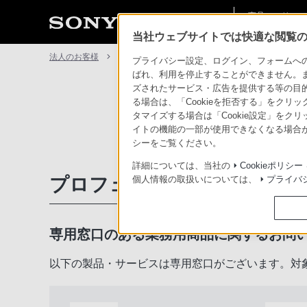
商品・ソリュー
法人のお客様
ン情報
当社ウェブサイトでは快適な閲覧のた
法人のお客様
サポート・お問い合わせ
プライバシー設定、ログイン、フォームへの入
ばれ、利用を停止することができません。
ズされたサービス・広告を提供する等の目的の
る場合は、「Cookieを拒否する」をクリッ
タマイズする場合は「Cookie設定」をク
イトの機能の一部が使用できなくなる場合が
シーをご覧ください。
詳細については、当社の
Cookieポリシー
プロフェッショナル／業務用
個人情報の取扱いについては、
プライバ
専用窓口のある業務用商品に関するお問
以下の製品・サービスは専用窓口がございます。対