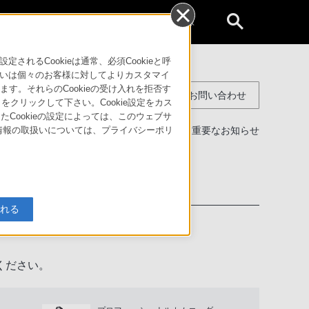
個人のお客様
るCookieは通常、必須Cookieと呼
いは個々のお客様に対してよりカスタマイ
す。それらのCookieの受け入れを拒否す
コンスーマー製品に関するお問い合わせ
」をクリックして下さい。Cookie設定をカス
たCookieの設定によっては、このウェブサ
製品に関する重要なお知らせ
人情報の取扱いについては、プライバシーポリ
わせ
入れる
ください。