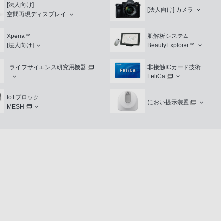
[法人向け]
[法人向け]
カメラ
空間再現ディスプレイ
Xperia™
肌解析システム
[法人向け]
BeautyExplorer™
ライフサイエンス研究用機器
非接触ICカード技術
FeliCa
IoTブロック
におい提示装置
MESH