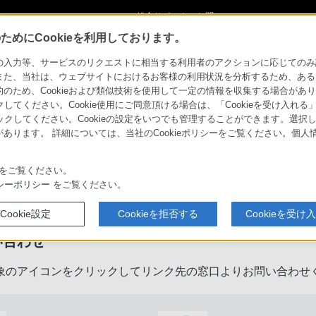
ショ
総合サポート・お問
ご購入検討
い合わせ
めにCookieを利用しております。
力等、サービスのリクエストに相当する利用者のアクションに応じてのみ設定され
また、当社は、ウェブサイトにおけるお客様の利用状況を分析するため、ある
ため、Cookieおよび類似技術を使用して一定の情報を収集する場合がありま
クしてください。Cookie使用にご同意頂ける場合は、「Cookieを受け入れる
リックしてください。Cookieの設定をいつでも管理することができます。選択し
あります。 詳細については、当社のCookieポリシーをご覧ください。個
をご覧ください。
製品に関するサポート・お問い合
シーポリシー
をご覧ください。
Cookie設定
Cookieを拒否する
Cookieを受け
い合わせ
象のアイコンをクリックしてリンク先の窓口よりお問い合わせ