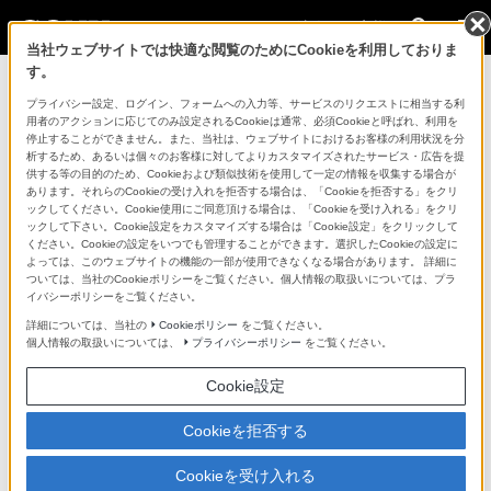
法人のお客様
当社ウェブサイトでは快適な閲覧のためにCookieを利用しておりま
す。
コンスーマー製品に関するお問い合わせ
プライバシー設定、ログイン、フォームへの入力等、サービスのリクエストに相当する利
用者のアクションに応じてのみ設定されるCookieは通常、必須Cookieと呼ばれ、利用を
停止することができません。また、当社は、ウェブサイトにおけるお客様の利用状況を分
製品に関する重要なお知らせ
析するため、あるいは個々のお客様に対してよりカスタマイズされたサービス・広告を提
供する等の目的のため、Cookieおよび類似技術を使用して一定の情報を収集する場合が
プロフェッショナル／業務用製品に関
あります。それらのCookieの受け入れを拒否する場合は、「Cookieを拒否する」をクリ
ックしてください。Cookie使用にご同意頂ける場合は、「Cookieを受け入れる」をクリ
するサポート・お問い合わせ
ックして下さい。Cookie設定をカスタマイズする場合は「Cookie設定」をクリックして
ください。Cookieの設定をいつでも管理することができます。選択したCookieの設定に
よっては、このウェブサイトの機能の一部が使用できなくなる場合があります。 詳細に
専用窓口のある業務用商品に関するお問い合わせ
ついては、当社のCookieポリシーをご覧ください。個人情報の取扱いについては、プラ
イバシーポリシーをご覧ください。
以下の製品・サービスは専用窓口がございます。対象の
詳細については、当社の
Cookieポリシー
をご覧ください。
個人情報の取扱いについては、
プライバシーポリシー
をご覧ください。
アイコンをクリックしてリンク先の窓口よりお問い合わ
せください。
Cookie設定
Cookieを拒否する
業務用ディスプレイ・テレビ
Cookieを受け入れる
[法人向け]
ブラビア