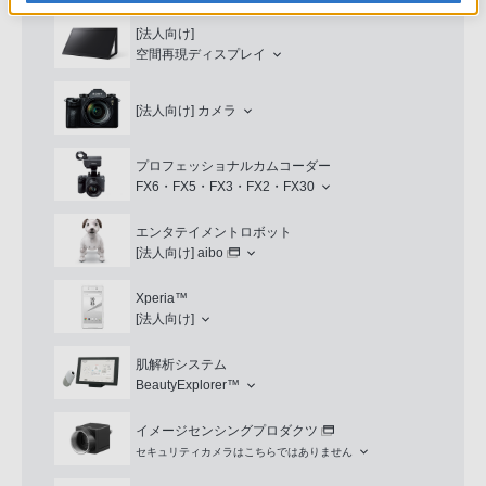
[法人向け]
空間再現ディスプレイ
[法人向け]
カメラ
プロフェッショナルカムコーダー
FX6・FX5・FX3・FX2・FX30
エンタテイメントロボット
[法人向け]
aibo
Xperia™
[法人向け]
肌解析システム
BeautyExplorer™
イメージセンシングプロダクツ
セキュリティカメラはこちらではありません