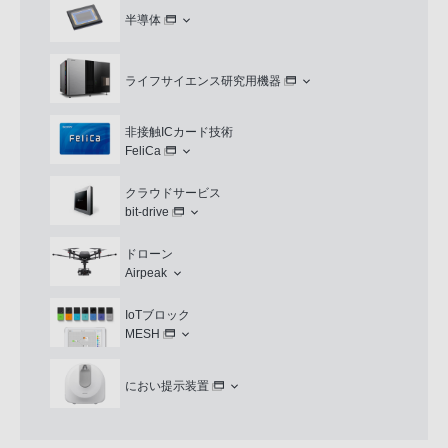
半導体
ライフサイエンス研究用機器
非接触ICカード技術
FeliCa
クラウドサービス
bit-drive
ドローン
Airpeak
IoTブロック
MESH
におい提示装置