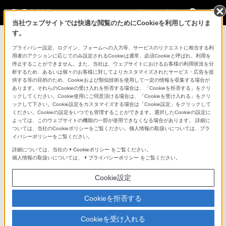
法人のお客様
当社ウェブサイトでは快適な閲覧のためにCookieを利用しておりま
す。
コンスーマー製品に関するお問い合わせ
プライバシー設定、ログイン、フォームへの入力等、サービスのリクエストに相当する利
用者のアクションに応じてのみ設定されるCookieは通常、必須Cookieと呼ばれ、利用を
停止することができません。また、当社は、ウェブサイトにおけるお客様の利用状況を分
製品に関する重要なお知らせ
析するため、あるいは個々のお客様に対してよりカスタマイズされたサービス・広告を提
供する等の目的のため、Cookieおよび類似技術を使用して一定の情報を収集する場合が
プロフェッショナル／業務用製品に関
あります。それらのCookieの受け入れを拒否する場合は、「Cookieを拒否する」をクリ
ックしてください。Cookie使用にご同意頂ける場合は、「Cookieを受け入れる」をクリ
するサポート・お問い合わせ
ックして下さい。Cookie設定をカスタマイズする場合は「Cookie設定」をクリックして
ください。Cookieの設定をいつでも管理することができます。選択したCookieの設定に
よっては、このウェブサイトの機能の一部が使用できなくなる場合があります。 詳細に
専用窓口のある業務用商品に関するお問い合わせ
ついては、当社のCookieポリシーをご覧ください。個人情報の取扱いについては、プラ
イバシーポリシーをご覧ください。
以下の製品・サービスは専用窓口がございます。対象の
詳細については、当社の
Cookieポリシー
をご覧ください。
個人情報の取扱いについては、
プライバシーポリシー
をご覧ください。
アイコンをクリックしてリンク先の窓口よりお問い合わ
せください。
Cookie設定
Cookieを拒否する
業務用ディスプレイ・テレビ
Cookieを受け入れる
[法人向け]
ブラビア