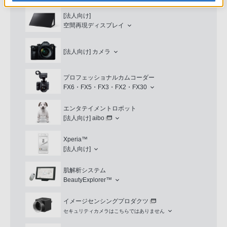
[法人向け]
空間再現ディスプレイ
[法人向け]
カメラ
プロフェッショナルカムコーダー
FX6・FX5・FX3・FX2・FX30
エンタテイメントロボット
[法人向け]
aibo
Xperia™
[法人向け]
肌解析システム
BeautyExplorer™
イメージセンシングプロダクツ
セキュリティカメラはこちらではありません