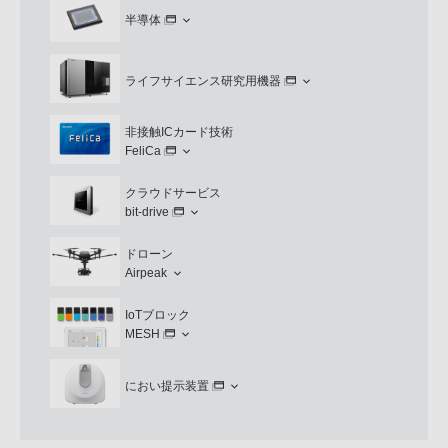
半導体
ライフサイエンス研究用機器
非接触ICカード技術
FeliCa
クラウドサービス
bit-drive
ドローン
Airpeak
IoTブロック
MESH
におい提示装置