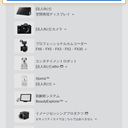
[法人向け]
空間再現ディスプレイ
[法人向け]
カメラ
プロフェッショナルカムコーダー
FX6・FX5・FX3・FX2・FX30
エンタテイメントロボット
[法人向け]
aibo
Xperia™
[法人向け]
肌解析システム
BeautyExplorer™
イメージセンシングプロダクツ
セキュリティカメラはこちらではありません