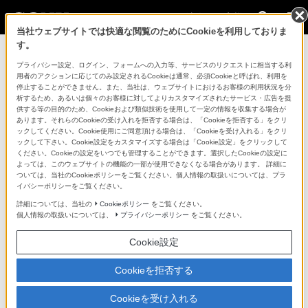
法人のお客様
当社ウェブサイトでは快適な閲覧のためにCookieを利用しておりま
す。
コンスーマー製品に関するお問い合わせ
プライバシー設定、ログイン、フォームへの入力等、サービスのリクエストに相当する利
用者のアクションに応じてのみ設定されるCookieは通常、必須Cookieと呼ばれ、利用を
停止することができません。また、当社は、ウェブサイトにおけるお客様の利用状況を分
製品に関する重要なお知らせ
析するため、あるいは個々のお客様に対してよりカスタマイズされたサービス・広告を提
供する等の目的のため、Cookieおよび類似技術を使用して一定の情報を収集する場合が
プロフェッショナル／業務用製品に関
あります。それらのCookieの受け入れを拒否する場合は、「Cookieを拒否する」をクリ
ックしてください。Cookie使用にご同意頂ける場合は、「Cookieを受け入れる」をクリ
するサポート・お問い合わせ
ックして下さい。Cookie設定をカスタマイズする場合は「Cookie設定」をクリックして
ください。Cookieの設定をいつでも管理することができます。選択したCookieの設定に
よっては、このウェブサイトの機能の一部が使用できなくなる場合があります。 詳細に
専用窓口のある業務用商品に関するお問い合わせ
ついては、当社のCookieポリシーをご覧ください。個人情報の取扱いについては、プラ
イバシーポリシーをご覧ください。
以下の製品・サービスは専用窓口がございます。対象の
詳細については、当社の
Cookieポリシー
をご覧ください。
個人情報の取扱いについては、
プライバシーポリシー
をご覧ください。
アイコンをクリックしてリンク先の窓口よりお問い合わ
せください。
Cookie設定
Cookieを拒否する
業務用ディスプレイ・テレビ
Cookieを受け入れる
[法人向け]
ブラビア