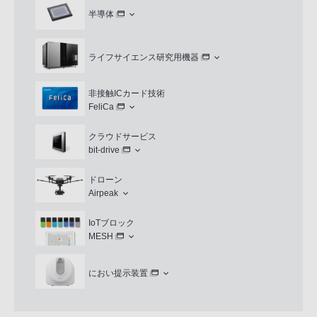
半導体
ライフサイエンス研究用機器
非接触ICカード技術
FeliCa
クラウドサービス
bit-drive
ドローン
Airpeak
IoTブロック
MESH
におい提示装置