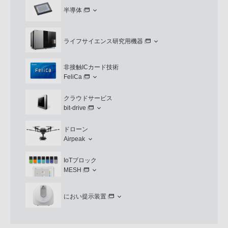
半導体
ライフサイエンス研究用機器
非接触ICカード技術
FeliCa
クラウドサービス
bit-drive
ドローン
Airpeak
IoTブロック
MESH
におい提示装置