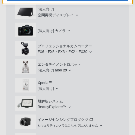
[法人向け]
空間再現ディスプレイ
[法人向け]
カメラ
プロフェッショナルカムコーダー
FX6・FX5・FX3・FX2・FX30
エンタテイメントロボット
[法人向け]
aibo
Xperia™
[法人向け]
肌解析システム
BeautyExplorer™
イメージセンシングプロダクツ
セキュリティカメラはこちらではありません