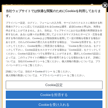
法人のお客様
当社ウェブサイトでは快適な閲覧のためにCookieを利用しておりま
す。
コンスーマー製品に関するお問い合わせ
プライバシー設定、ログイン、フォームへの入力等、サービスのリクエストに相当する利
用者のアクションに応じてのみ設定されるCookieは通常、必須Cookieと呼ばれ、利用を
停止することができません。また、当社は、ウェブサイトにおけるお客様の利用状況を分
製品に関する重要なお知らせ
析するため、あるいは個々のお客様に対してよりカスタマイズされたサービス・広告を提
供する等の目的のため、Cookieおよび類似技術を使用して一定の情報を収集する場合が
プロフェッショナル／業務用製品に関
あります。それらのCookieの受け入れを拒否する場合は、「Cookieを拒否する」をクリ
ックしてください。Cookie使用にご同意頂ける場合は、「Cookieを受け入れる」をクリ
するサポート・お問い合わせ
ックして下さい。Cookie設定をカスタマイズする場合は「Cookie設定」をクリックして
ください。Cookieの設定をいつでも管理することができます。選択したCookieの設定に
よっては、このウェブサイトの機能の一部が使用できなくなる場合があります。 詳細に
専用窓口のある業務用商品に関するお問い合わせ
ついては、当社のCookieポリシーをご覧ください。個人情報の取扱いについては、プラ
イバシーポリシーをご覧ください。
以下の製品・サービスは専用窓口がございます。対象の
詳細については、当社の
Cookieポリシー
をご覧ください。
個人情報の取扱いについては、
プライバシーポリシー
をご覧ください。
アイコンをクリックしてリンク先の窓口よりお問い合わ
せください。
Cookie設定
Cookieを拒否する
業務用ディスプレイ・テレビ
Cookieを受け入れる
[法人向け]
ブラビア