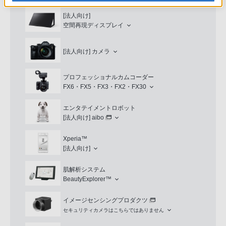
[法人向け]
空間再現ディスプレイ
[法人向け]
カメラ
プロフェッショナルカムコーダー
FX6・FX5・FX3・FX2・FX30
エンタテイメントロボット
[法人向け]
aibo
Xperia™
[法人向け]
肌解析システム
BeautyExplorer™
イメージセンシングプロダクツ
セキュリティカメラはこちらではありません