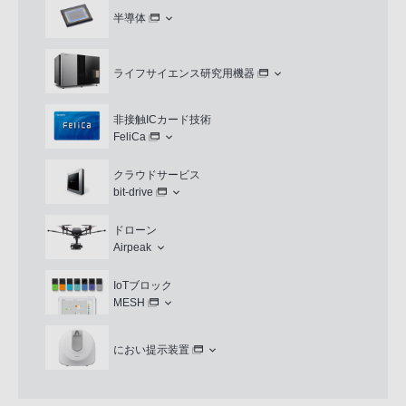
半導体
ライフサイエンス研究用機器
非接触ICカード技術
FeliCa
クラウドサービス
bit-drive
ドローン
Airpeak
IoTブロック
MESH
におい提示装置