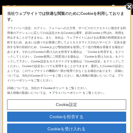
法人のお客様
当社ウェブサイトでは快適な閲覧のためにCookieを利用しておりま
す。
コンスーマー製品に関するお問い合わせ
プライバシー設定、ログイン、フォームへの入力等、サービスのリクエストに相当する利
用者のアクションに応じてのみ設定されるCookieは通常、必須Cookieと呼ばれ、利用を
停止することができません。また、当社は、ウェブサイトにおけるお客様の利用状況を分
製品に関する重要なお知らせ
析するため、あるいは個々のお客様に対してよりカスタマイズされたサービス・広告を提
供する等の目的のため、Cookieおよび類似技術を使用して一定の情報を収集する場合が
プロフェッショナル／業務用製品に関
あります。それらのCookieの受け入れを拒否する場合は、「Cookieを拒否する」をクリ
ックしてください。Cookie使用にご同意頂ける場合は、「Cookieを受け入れる」をクリ
するサポート・お問い合わせ
ックして下さい。Cookie設定をカスタマイズする場合は「Cookie設定」をクリックして
ください。Cookieの設定をいつでも管理することができます。選択したCookieの設定に
よっては、このウェブサイトの機能の一部が使用できなくなる場合があります。 詳細に
専用窓口のある業務用商品に関するお問い合わせ
ついては、当社のCookieポリシーをご覧ください。個人情報の取扱いについては、プラ
イバシーポリシーをご覧ください。
以下の製品・サービスは専用窓口がございます。対象の
詳細については、当社の
Cookieポリシー
をご覧ください。
個人情報の取扱いについては、
プライバシーポリシー
をご覧ください。
アイコンをクリックしてリンク先の窓口よりお問い合わ
せください。
Cookie設定
Cookieを拒否する
業務用ディスプレイ・テレビ
Cookieを受け入れる
[法人向け]
ブラビア