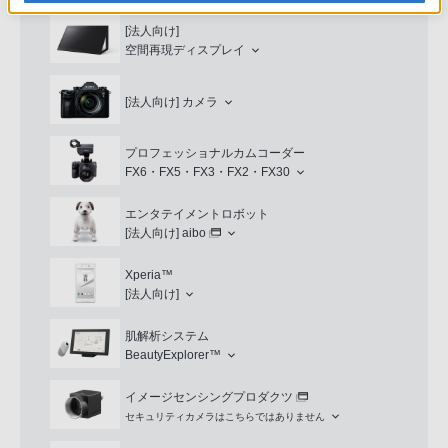
[法人向け]
空間再現ディスプレイ
[法人向け]
カメラ
プロフェッショナルカムコーダー
FX6・FX5・FX3・FX2・FX30
エンタテイメントロボット
[法人向け]
aibo
Xperia™
[法人向け]
肌解析システム
BeautyExplorer™
イメージセンシングプロダクツ
セキュリティカメラはこちらではありません