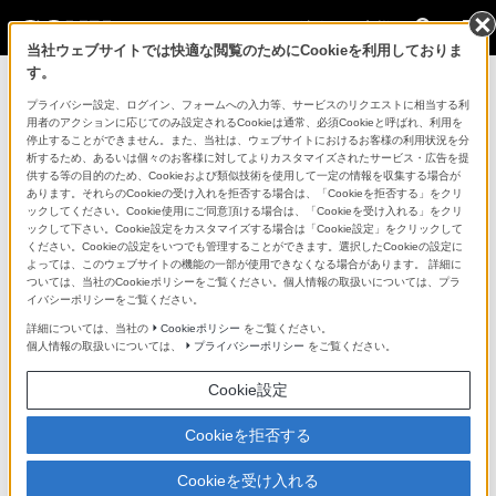
法人のお客様
当社ウェブサイトでは快適な閲覧のためにCookieを利用しておりま
す。
コンスーマー製品に関するお問い合わせ
プライバシー設定、ログイン、フォームへの入力等、サービスのリクエストに相当する利
用者のアクションに応じてのみ設定されるCookieは通常、必須Cookieと呼ばれ、利用を
停止することができません。また、当社は、ウェブサイトにおけるお客様の利用状況を分
製品に関する重要なお知らせ
析するため、あるいは個々のお客様に対してよりカスタマイズされたサービス・広告を提
供する等の目的のため、Cookieおよび類似技術を使用して一定の情報を収集する場合が
プロフェッショナル／業務用製品に関
あります。それらのCookieの受け入れを拒否する場合は、「Cookieを拒否する」をクリ
ックしてください。Cookie使用にご同意頂ける場合は、「Cookieを受け入れる」をクリ
するサポート・お問い合わせ
ックして下さい。Cookie設定をカスタマイズする場合は「Cookie設定」をクリックして
ください。Cookieの設定をいつでも管理することができます。選択したCookieの設定に
よっては、このウェブサイトの機能の一部が使用できなくなる場合があります。 詳細に
専用窓口のある業務用商品に関するお問い合わせ
ついては、当社のCookieポリシーをご覧ください。個人情報の取扱いについては、プラ
イバシーポリシーをご覧ください。
以下の製品・サービスは専用窓口がございます。対象の
詳細については、当社の
Cookieポリシー
をご覧ください。
個人情報の取扱いについては、
プライバシーポリシー
をご覧ください。
アイコンをクリックしてリンク先の窓口よりお問い合わ
せください。
Cookie設定
Cookieを拒否する
業務用ディスプレイ・テレビ
Cookieを受け入れる
[法人向け]
ブラビア