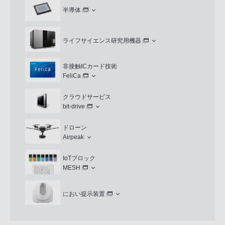
半導体
ライフサイエンス研究用機器
非接触ICカード技術
FeliCa
クラウドサービス
bit-drive
ドローン
Airpeak
IoTブロック
MESH
におい提示装置