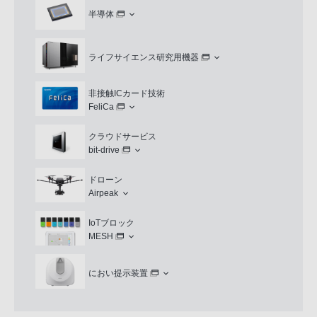
半導体
ライフサイエンス研究用機器
非接触ICカード技術
FeliCa
クラウドサービス
bit-drive
ドローン
Airpeak
IoTブロック
MESH
におい提示装置