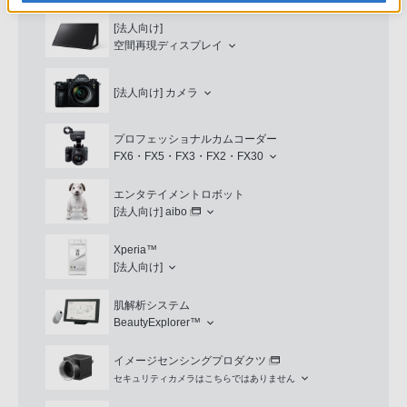
[法人向け]
空間再現ディスプレイ
[法人向け]
カメラ
プロフェッショナルカムコーダー
FX6・FX5・FX3・FX2・FX30
エンタテイメントロボット
[法人向け]
aibo
Xperia™
[法人向け]
肌解析システム
BeautyExplorer™
イメージセンシングプロダクツ
セキュリティカメラはこちらではありません