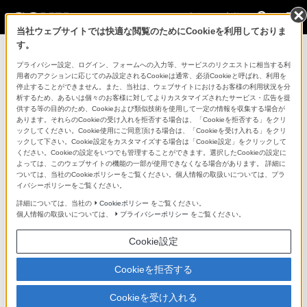
法人のお客様
当社ウェブサイトでは快適な閲覧のためにCookieを利用しておりま
す。
コンスーマー製品に関するお問い合わせ
プライバシー設定、ログイン、フォームへの入力等、サービスのリクエストに相当する利
用者のアクションに応じてのみ設定されるCookieは通常、必須Cookieと呼ばれ、利用を
停止することができません。また、当社は、ウェブサイトにおけるお客様の利用状況を分
製品に関する重要なお知らせ
析するため、あるいは個々のお客様に対してよりカスタマイズされたサービス・広告を提
供する等の目的のため、Cookieおよび類似技術を使用して一定の情報を収集する場合が
プロフェッショナル／業務用製品に関
あります。それらのCookieの受け入れを拒否する場合は、「Cookieを拒否する」をクリ
ックしてください。Cookie使用にご同意頂ける場合は、「Cookieを受け入れる」をクリ
するサポート・お問い合わせ
ックして下さい。Cookie設定をカスタマイズする場合は「Cookie設定」をクリックして
ください。Cookieの設定をいつでも管理することができます。選択したCookieの設定に
よっては、このウェブサイトの機能の一部が使用できなくなる場合があります。 詳細に
専用窓口のある業務用商品に関するお問い合わせ
ついては、当社のCookieポリシーをご覧ください。個人情報の取扱いについては、プラ
イバシーポリシーをご覧ください。
以下の製品・サービスは専用窓口がございます。対象の
詳細については、当社の
Cookieポリシー
をご覧ください。
個人情報の取扱いについては、
プライバシーポリシー
をご覧ください。
アイコンをクリックしてリンク先の窓口よりお問い合わ
せください。
Cookie設定
Cookieを拒否する
業務用ディスプレイ・テレビ
Cookieを受け入れる
[法人向け]
ブラビア