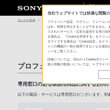
商品・ソリュー
法人のお客様
ン情報
当社ウェブサイトでは快適な閲覧のた
法人のお客様
サポート・お問い合わせ
プライバシー設定、ログイン、フォームへの入
ばれ、利用を停止することができません。
ズされたサービス・広告を提供する等の目的の
る場合は、「Cookieを拒否する」をクリッ
タマイズする場合は「Cookie設定」をク
イトの機能の一部が使用できなくなる場合が
シーをご覧ください。
詳細については、当社の
Cookieポリシー
プロフェッショナル／業務用
個人情報の取扱いについては、
プライバ
専用窓口のある業務用商品に関するお問
以下の製品・サービスは専用窓口がございます。対