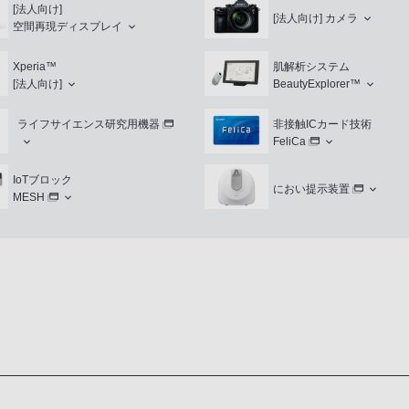
[法人向け]
[法人向け]
カメラ
空間再現ディスプレイ
Xperia™
肌解析システム
[法人向け]
BeautyExplorer™
ライフサイエンス研究用機器
非接触ICカード技術
FeliCa
IoTブロック
におい提示装置
MESH