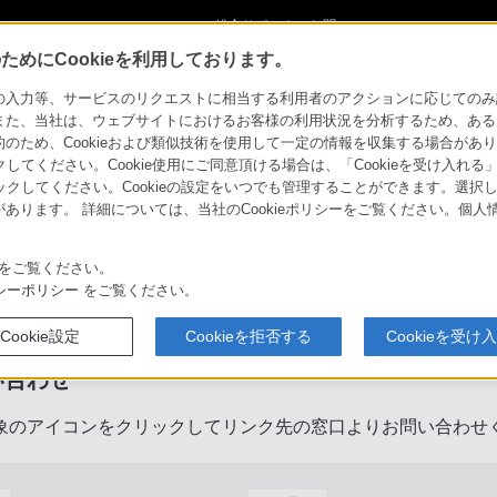
ショ
総合サポート・お問
ご購入検討
い合わせ
めにCookieを利用しております。
力等、サービスのリクエストに相当する利用者のアクションに応じてのみ設定され
また、当社は、ウェブサイトにおけるお客様の利用状況を分析するため、ある
ため、Cookieおよび類似技術を使用して一定の情報を収集する場合がありま
クしてください。Cookie使用にご同意頂ける場合は、「Cookieを受け入れる
リックしてください。Cookieの設定をいつでも管理することができます。選択し
あります。 詳細については、当社のCookieポリシーをご覧ください。個
をご覧ください。
製品に関するサポート・お問い合
シーポリシー
をご覧ください。
Cookie設定
Cookieを拒否する
Cookieを受け
い合わせ
象のアイコンをクリックしてリンク先の窓口よりお問い合わせ