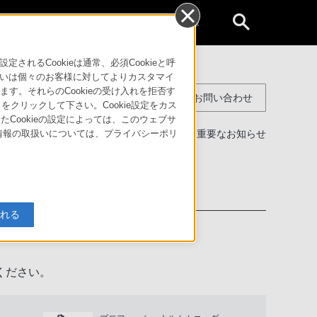
個人のお客様
るCookieは通常、必須Cookieと呼
いは個々のお客様に対してよりカスタマイ
す。それらのCookieの受け入れを拒否す
コンスーマー製品に関するお問い合わせ
」をクリックして下さい。Cookie設定をカス
たCookieの設定によっては、このウェブサ
製品に関する重要なお知らせ
人情報の取扱いについては、プライバシーポリ
わせ
入れる
ください。