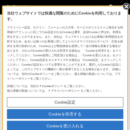
法人のお客様
当社ウェブサイトでは快適な閲覧のためにCookieを利用しておりま
す。
コンスーマー製品に関するお問い合わせ
プライバシー設定、ログイン、フォームへの入力等、サービスのリクエストに相当する利
用者のアクションに応じてのみ設定されるCookieは通常、必須Cookieと呼ばれ、利用を
停止することができません。また、当社は、ウェブサイトにおけるお客様の利用状況を分
製品に関する重要なお知らせ
析するため、あるいは個々のお客様に対してよりカスタマイズされたサービス・広告を提
供する等の目的のため、Cookieおよび類似技術を使用して一定の情報を収集する場合が
プロフェッショナル／業務用製品に関
あります。それらのCookieの受け入れを拒否する場合は、「Cookieを拒否する」をクリ
ックしてください。Cookie使用にご同意頂ける場合は、「Cookieを受け入れる」をクリ
するサポート・お問い合わせ
ックして下さい。Cookie設定をカスタマイズする場合は「Cookie設定」をクリックして
ください。Cookieの設定をいつでも管理することができます。選択したCookieの設定に
よっては、このウェブサイトの機能の一部が使用できなくなる場合があります。 詳細に
専用窓口のある業務用商品に関するお問い合わせ
ついては、当社のCookieポリシーをご覧ください。個人情報の取扱いについては、プラ
イバシーポリシーをご覧ください。
以下の製品・サービスは専用窓口がございます。対象の
詳細については、当社の
Cookieポリシー
をご覧ください。
個人情報の取扱いについては、
プライバシーポリシー
をご覧ください。
アイコンをクリックしてリンク先の窓口よりお問い合わ
せください。
Cookie設定
Cookieを拒否する
業務用ディスプレイ・テレビ
Cookieを受け入れる
[法人向け]
ブラビア