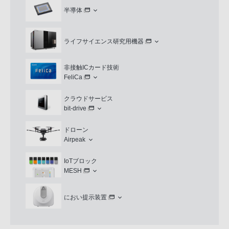
半導体
ライフサイエンス研究用機器
非接触ICカード技術
FeliCa
クラウドサービス
bit-drive
ドローン
Airpeak
IoTブロック
MESH
におい提示装置