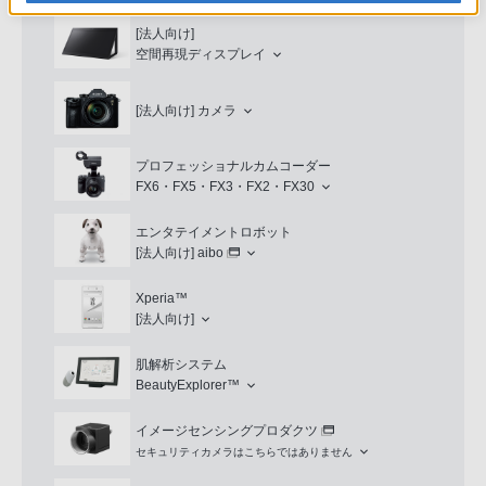
[法人向け]
空間再現ディスプレイ
[法人向け]
カメラ
プロフェッショナルカムコーダー
FX6・FX5・FX3・FX2・FX30
エンタテイメントロボット
[法人向け]
aibo
Xperia™
[法人向け]
肌解析システム
BeautyExplorer™
イメージセンシングプロダクツ
セキュリティカメラはこちらではありません