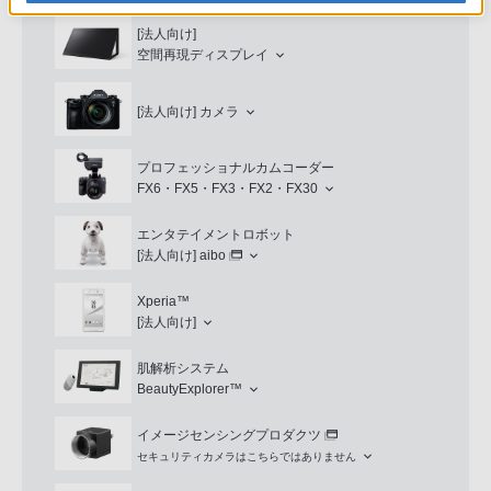
[法人向け]
空間再現ディスプレイ
[法人向け]
カメラ
プロフェッショナルカムコーダー
FX6・FX5・FX3・FX2・FX30
エンタテイメントロボット
[法人向け]
aibo
Xperia™
[法人向け]
肌解析システム
BeautyExplorer™
イメージセンシングプロダクツ
セキュリティカメラはこちらではありません