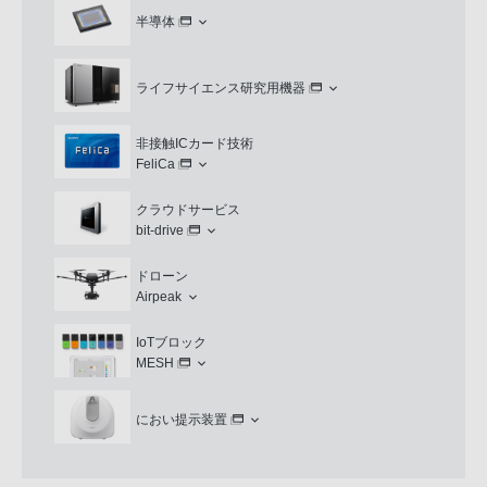
半導体
ライフサイエンス研究用機器
非接触ICカード技術
FeliCa
クラウドサービス
bit-drive
ドローン
Airpeak
IoTブロック
MESH
におい提示装置