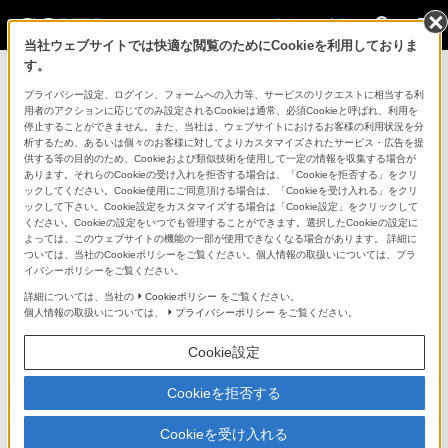
法人のお客様
当社ウェブサイトでは快適な閲覧のためにCookieを利用しておりま
す。
コンスーマー製品に関するお問い合わせ
プライバシー設定、ログイン、フォームへの入力等、サービスのリクエストに相当する利
用者のアクションに応じてのみ設定されるCookieは通常、必須Cookieと呼ばれ、利用を
停止することができません。また、当社は、ウェブサイトにおけるお客様の利用状況を分
製品に関する重要なお知らせ
析するため、あるいは個々のお客様に対してよりカスタマイズされたサービス・広告を提
供する等の目的のため、Cookieおよび類似技術を使用して一定の情報を収集する場合が
プロフェッショナル／業務用製品に関
あります。それらのCookieの受け入れを拒否する場合は、「Cookieを拒否する」をクリ
ックしてください。Cookie使用にご同意頂ける場合は、「Cookieを受け入れる」をクリ
するサポート・お問い合わせ
ックして下さい。Cookie設定をカスタマイズする場合は「Cookie設定」をクリックして
ください。Cookieの設定をいつでも管理することができます。選択したCookieの設定に
よっては、このウェブサイトの機能の一部が使用できなくなる場合があります。 詳細に
専用窓口のある業務用商品に関するお問い合わせ
ついては、当社のCookieポリシーをご覧ください。個人情報の取扱いについては、プラ
イバシーポリシーをご覧ください。
以下の製品・サービスは専用窓口がございます。対象の
詳細については、当社の
Cookieポリシー
をご覧ください。
個人情報の取扱いについては、
プライバシーポリシー
をご覧ください。
アイコンをクリックしてリンク先の窓口よりお問い合わ
せください。
Cookie設定
Cookieを拒否する
業務用ディスプレイ・テレビ
Cookieを受け入れる
[法人向け]
ブラビア