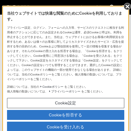
法人のお客様
当社ウェブサイトでは快適な閲覧のためにCookieを利用しておりま
す。
コンスーマー製品に関するお問い合わせ
プライバシー設定、ログイン、フォームへの入力等、サービスのリクエストに相当する利
用者のアクションに応じてのみ設定されるCookieは通常、必須Cookieと呼ばれ、利用を
停止することができません。また、当社は、ウェブサイトにおけるお客様の利用状況を分
製品に関する重要なお知らせ
析するため、あるいは個々のお客様に対してよりカスタマイズされたサービス・広告を提
供する等の目的のため、Cookieおよび類似技術を使用して一定の情報を収集する場合が
プロフェッショナル／業務用製品に関
あります。それらのCookieの受け入れを拒否する場合は、「Cookieを拒否する」をクリ
ックしてください。Cookie使用にご同意頂ける場合は、「Cookieを受け入れる」をクリ
するサポート・お問い合わせ
ックして下さい。Cookie設定をカスタマイズする場合は「Cookie設定」をクリックして
ください。Cookieの設定をいつでも管理することができます。選択したCookieの設定に
よっては、このウェブサイトの機能の一部が使用できなくなる場合があります。 詳細に
専用窓口のある業務用商品に関するお問い合わせ
ついては、当社のCookieポリシーをご覧ください。個人情報の取扱いについては、プラ
イバシーポリシーをご覧ください。
以下の製品・サービスは専用窓口がございます。対象の
詳細については、当社の
Cookieポリシー
をご覧ください。
個人情報の取扱いについては、
プライバシーポリシー
をご覧ください。
アイコンをクリックしてリンク先の窓口よりお問い合わ
せください。
Cookie設定
Cookieを拒否する
業務用ディスプレイ・テレビ
Cookieを受け入れる
[法人向け]
ブラビア