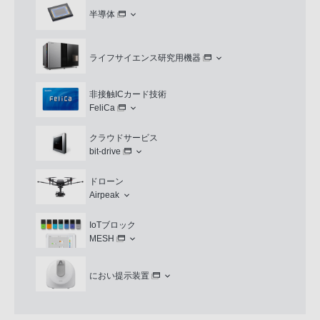
半導体
ライフサイエンス研究用機器
非接触ICカード技術
FeliCa
クラウドサービス
bit-drive
ドローン
Airpeak
IoTブロック
MESH
におい提示装置