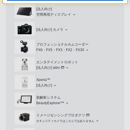
[法人向け]
空間再現ディスプレイ
[法人向け]
カメラ
プロフェッショナルカムコーダー
FX6・FX5・FX3・FX2・FX30
エンタテイメントロボット
[法人向け]
aibo
Xperia™
[法人向け]
肌解析システム
BeautyExplorer™
イメージセンシングプロダクツ
セキュリティカメラはこちらではありません