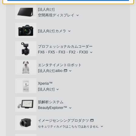
[法人向け]
空間再現ディスプレイ
[法人向け]
カメラ
プロフェッショナルカムコーダー
FX6・FX5・FX3・FX2・FX30
エンタテイメントロボット
[法人向け]
aibo
Xperia™
[法人向け]
肌解析システム
BeautyExplorer™
イメージセンシングプロダクツ
セキュリティカメラはこちらではありません