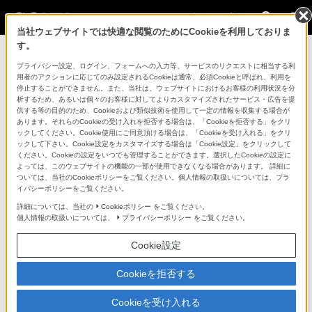
法人のお客様
当社ウェブサイトでは快適な閲覧のためにCookieを利用しておりま
す。
コンスーマー製品に関するお問い合わせ
プライバシー設定、ログイン、フォームへの入力等、サービスのリクエストに相当する利
用者のアクションに応じてのみ設定されるCookieは通常、必須Cookieと呼ばれ、利用を
停止することができません。また、当社は、ウェブサイトにおけるお客様の利用状況を分
製品に関する重要なお知らせ
析するため、あるいは個々のお客様に対してよりカスタマイズされたサービス・広告を提
供する等の目的のため、Cookieおよび類似技術を使用して一定の情報を収集する場合が
プロフェッショナル／業務用製品に関
あります。それらのCookieの受け入れを拒否する場合は、「Cookieを拒否する」をクリ
ックしてください。Cookie使用にご同意頂ける場合は、「Cookieを受け入れる」をクリ
するサポート・お問い合わせ
ックして下さい。Cookie設定をカスタマイズする場合は「Cookie設定」をクリックして
ください。Cookieの設定をいつでも管理することができます。選択したCookieの設定に
よっては、このウェブサイトの機能の一部が使用できなくなる場合があります。 詳細に
専用窓口のある業務用商品に関するお問い合わせ
ついては、当社のCookieポリシーをご覧ください。個人情報の取扱いについては、プラ
イバシーポリシーをご覧ください。
以下の製品・サービスは専用窓口がございます。対象の
詳細については、当社の
Cookieポリシー
をご覧ください。
個人情報の取扱いについては、
プライバシーポリシー
をご覧ください。
アイコンをクリックしてリンク先の窓口よりお問い合わ
せください。
Cookie設定
Cookieを拒否する
業務用ディスプレイ・テレビ
Cookieを受け入れる
[法人向け]
ブラビア