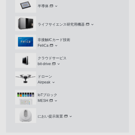
半導体
ライフサイエンス研究用機器
非接触ICカード技術
FeliCa
クラウドサービス
bit-drive
ドローン
Airpeak
IoTブロック
MESH
におい提示装置