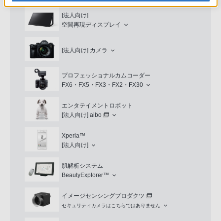
[法人向け]
空間再現ディスプレイ
[法人向け]
カメラ
プロフェッショナルカムコーダー
FX6・FX5・FX3・FX2・FX30
エンタテイメントロボット
[法人向け]
aibo
Xperia™
[法人向け]
肌解析システム
BeautyExplorer™
イメージセンシングプロダクツ
セキュリティカメラはこちらではありません