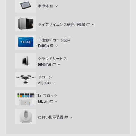
半導体
ライフサイエンス研究用機器
非接触ICカード技術
FeliCa
クラウドサービス
bit-drive
ドローン
Airpeak
IoTブロック
MESH
におい提示装置