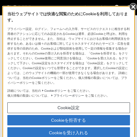
法人のお客様
当社ウェブサイトでは快適な閲覧のためにCookieを利用しておりま
す。
コンスーマー製品に関するお問い合わせ
プライバシー設定、ログイン、フォームへの入力等、サービスのリクエストに相当する利
用者のアクションに応じてのみ設定されるCookieは通常、必須Cookieと呼ばれ、利用を
停止することができません。また、当社は、ウェブサイトにおけるお客様の利用状況を分
製品に関する重要なお知らせ
析するため、あるいは個々のお客様に対してよりカスタマイズされたサービス・広告を提
供する等の目的のため、Cookieおよび類似技術を使用して一定の情報を収集する場合が
プロフェッショナル／業務用製品に関
あります。それらのCookieの受け入れを拒否する場合は、「Cookieを拒否する」をクリ
ックしてください。Cookie使用にご同意頂ける場合は、「Cookieを受け入れる」をクリ
するサポート・お問い合わせ
ックして下さい。Cookie設定をカスタマイズする場合は「Cookie設定」をクリックして
ください。Cookieの設定をいつでも管理することができます。選択したCookieの設定に
よっては、このウェブサイトの機能の一部が使用できなくなる場合があります。 詳細に
専用窓口のある業務用商品に関するお問い合わせ
ついては、当社のCookieポリシーをご覧ください。個人情報の取扱いについては、プラ
イバシーポリシーをご覧ください。
以下の製品・サービスは専用窓口がございます。対象の
詳細については、当社の
Cookieポリシー
をご覧ください。
個人情報の取扱いについては、
プライバシーポリシー
をご覧ください。
アイコンをクリックしてリンク先の窓口よりお問い合わ
せください。
Cookie設定
Cookieを拒否する
業務用ディスプレイ・テレビ
Cookieを受け入れる
[法人向け]
ブラビア