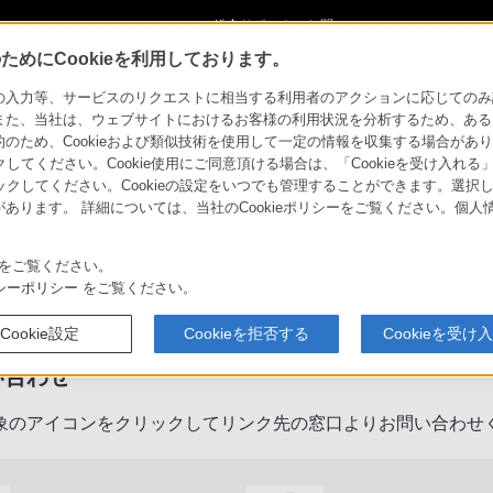
ショ
総合サポート・お問
ご購入検討
い合わせ
めにCookieを利用しております。
力等、サービスのリクエストに相当する利用者のアクションに応じてのみ設定され
また、当社は、ウェブサイトにおけるお客様の利用状況を分析するため、ある
ため、Cookieおよび類似技術を使用して一定の情報を収集する場合がありま
クしてください。Cookie使用にご同意頂ける場合は、「Cookieを受け入れる
リックしてください。Cookieの設定をいつでも管理することができます。選択し
あります。 詳細については、当社のCookieポリシーをご覧ください。個
をご覧ください。
製品に関するサポート・お問い合
シーポリシー
をご覧ください。
Cookie設定
Cookieを拒否する
Cookieを受け
い合わせ
象のアイコンをクリックしてリンク先の窓口よりお問い合わせ