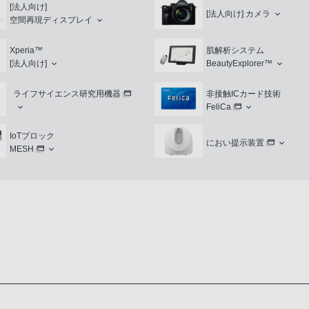
[法人向け]
[法人向け]
カメラ
空間再現ディスプレイ
Xperia™
肌解析システム
[法人向け]
BeautyExplorer™
ライフサイエンス研究用機器
非接触ICカード技術
FeliCa
IoTブロック
におい提示装置
MESH