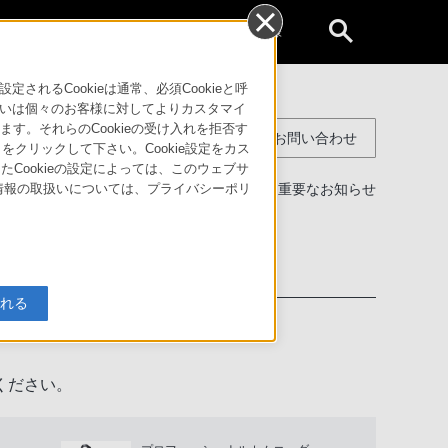
個人のお客様
るCookieは通常、必須Cookieと呼
いは個々のお客様に対してよりカスタマイ
す。それらのCookieの受け入れを拒否す
コンスーマー製品に関するお問い合わせ
」をクリックして下さい。Cookie設定をカス
たCookieの設定によっては、このウェブサ
製品に関する重要なお知らせ
人情報の取扱いについては、プライバシーポリ
わせ
入れる
ください。