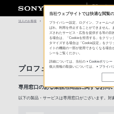
商品・ソリュー
法人のお客様
ン情報
当社ウェブサイトでは快適な閲覧のた
法人のお客様
サポート・お問い合わせ
プライバシー設定、ログイン、フォームへの入
ばれ、利用を停止することができません。
ズされたサービス・広告を提供する等の目的の
る場合は、「Cookieを拒否する」をクリッ
タマイズする場合は「Cookie設定」をク
イトの機能の一部が使用できなくなる場合が
シーをご覧ください。
詳細については、当社の
Cookieポリシー
プロフェッショナル／業務用
個人情報の取扱いについては、
プライバ
専用窓口のある業務用商品に関するお問
以下の製品・サービスは専用窓口がございます。対