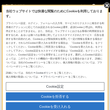
法人のお客様
当社ウェブサイトでは快適な閲覧のためにCookieを利用しておりま
す。
コンスーマー製品に関するお問い合わせ
プライバシー設定、ログイン、フォームへの入力等、サービスのリクエストに相当する利
用者のアクションに応じてのみ設定されるCookieは通常、必須Cookieと呼ばれ、利用を
停止することができません。また、当社は、ウェブサイトにおけるお客様の利用状況を分
製品に関する重要なお知らせ
析するため、あるいは個々のお客様に対してよりカスタマイズされたサービス・広告を提
供する等の目的のため、Cookieおよび類似技術を使用して一定の情報を収集する場合が
プロフェッショナル／業務用製品に関
あります。それらのCookieの受け入れを拒否する場合は、「Cookieを拒否する」をクリ
ックしてください。Cookie使用にご同意頂ける場合は、「Cookieを受け入れる」をクリ
するサポート・お問い合わせ
ックして下さい。Cookie設定をカスタマイズする場合は「Cookie設定」をクリックして
ください。Cookieの設定をいつでも管理することができます。選択したCookieの設定に
よっては、このウェブサイトの機能の一部が使用できなくなる場合があります。 詳細に
専用窓口のある業務用商品に関するお問い合わせ
ついては、当社のCookieポリシーをご覧ください。個人情報の取扱いについては、プラ
イバシーポリシーをご覧ください。
以下の製品・サービスは専用窓口がございます。対象の
詳細については、当社の
Cookieポリシー
をご覧ください。
個人情報の取扱いについては、
プライバシーポリシー
をご覧ください。
アイコンをクリックしてリンク先の窓口よりお問い合わ
せください。
Cookie設定
Cookieを拒否する
業務用ディスプレイ・テレビ
Cookieを受け入れる
[法人向け]
ブラビア