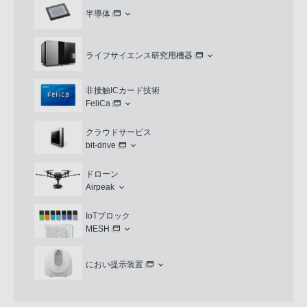
半導体
ライフサイエンス研究用機器
非接触ICカード技術
FeliCa
クラウドサービス
bit-drive
ドローン
Airpeak
IoTブロック
MESH
におい提示装置