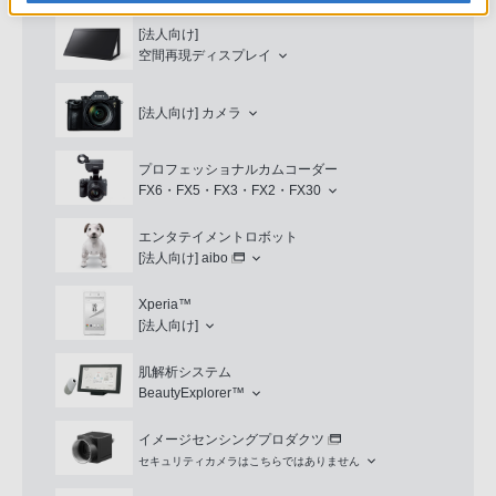
[法人向け]
空間再現ディスプレイ
[法人向け]
カメラ
プロフェッショナルカムコーダー
FX6・FX5・FX3・FX2・FX30
エンタテイメントロボット
[法人向け]
aibo
Xperia™
[法人向け]
肌解析システム
BeautyExplorer™
イメージセンシングプロダクツ
セキュリティカメラはこちらではありません