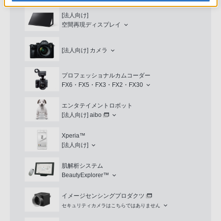
[法人向け]
空間再現ディスプレイ
[法人向け]
カメラ
プロフェッショナルカムコーダー
FX6・FX5・FX3・FX2・FX30
エンタテイメントロボット
[法人向け]
aibo
Xperia™
[法人向け]
肌解析システム
BeautyExplorer™
イメージセンシングプロダクツ
セキュリティカメラはこちらではありません