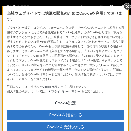
法人のお客様
当社ウェブサイトでは快適な閲覧のためにCookieを利用しておりま
す。
コンスーマー製品に関するお問い合わせ
プライバシー設定、ログイン、フォームへの入力等、サービスのリクエストに相当する利
用者のアクションに応じてのみ設定されるCookieは通常、必須Cookieと呼ばれ、利用を
停止することができません。また、当社は、ウェブサイトにおけるお客様の利用状況を分
製品に関する重要なお知らせ
析するため、あるいは個々のお客様に対してよりカスタマイズされたサービス・広告を提
供する等の目的のため、Cookieおよび類似技術を使用して一定の情報を収集する場合が
プロフェッショナル／業務用製品に関
あります。それらのCookieの受け入れを拒否する場合は、「Cookieを拒否する」をクリ
ックしてください。Cookie使用にご同意頂ける場合は、「Cookieを受け入れる」をクリ
するサポート・お問い合わせ
ックして下さい。Cookie設定をカスタマイズする場合は「Cookie設定」をクリックして
ください。Cookieの設定をいつでも管理することができます。選択したCookieの設定に
よっては、このウェブサイトの機能の一部が使用できなくなる場合があります。 詳細に
専用窓口のある業務用商品に関するお問い合わせ
ついては、当社のCookieポリシーをご覧ください。個人情報の取扱いについては、プラ
イバシーポリシーをご覧ください。
以下の製品・サービスは専用窓口がございます。対象の
詳細については、当社の
Cookieポリシー
をご覧ください。
個人情報の取扱いについては、
プライバシーポリシー
をご覧ください。
アイコンをクリックしてリンク先の窓口よりお問い合わ
せください。
Cookie設定
Cookieを拒否する
業務用ディスプレイ・テレビ
Cookieを受け入れる
[法人向け]
ブラビア