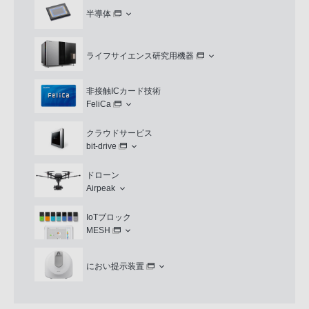
半導体
ライフサイエンス研究用機器
非接触ICカード技術
FeliCa
クラウドサービス
bit-drive
ドローン
Airpeak
IoTブロック
MESH
におい提示装置