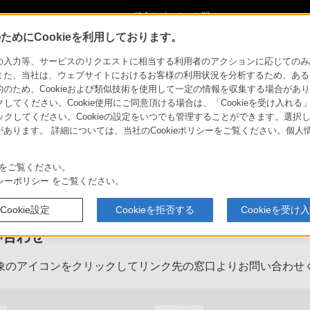
ショ
総合サポート・お問
ご購入検討
い合わせ
めにCookieを利用しております。
力等、サービスのリクエストに相当する利用者のアクションに応じてのみ設定され
また、当社は、ウェブサイトにおけるお客様の利用状況を分析するため、ある
ため、Cookieおよび類似技術を使用して一定の情報を収集する場合がありま
クしてください。Cookie使用にご同意頂ける場合は、「Cookieを受け入れる
リックしてください。Cookieの設定をいつでも管理することができます。選択し
あります。 詳細については、当社のCookieポリシーをご覧ください。個
をご覧ください。
製品に関するサポート・お問い合
シーポリシー
をご覧ください。
Cookie設定
Cookieを拒否する
Cookieを受け
い合わせ
象のアイコンをクリックしてリンク先の窓口よりお問い合わせ