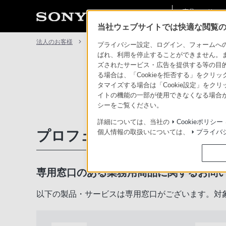
商品・ソリュー
法人のお客様
ン情報
当社ウェブサイトでは快適な閲覧のた
法人のお客様
サポート・お問い合わせ
プライバシー設定、ログイン、フォームへの入
ばれ、利用を停止することができません。
ズされたサービス・広告を提供する等の目的の
る場合は、「Cookieを拒否する」をクリッ
タマイズする場合は「Cookie設定」をク
イトの機能の一部が使用できなくなる場合が
シーをご覧ください。
詳細については、当社の
Cookieポリシー
プロフェッショナル／業務用
個人情報の取扱いについては、
プライバ
専用窓口のある業務用商品に関するお問
以下の製品・サービスは専用窓口がございます。対