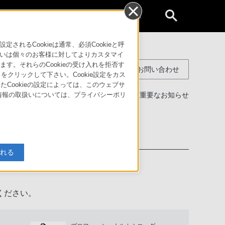
個人のお客様
るCookieは通常、必須Cookieと呼
いは個々のお客様に対してよりカスタマイ
す。それらのCookieの受け入れを拒否す
コンスーマー製品に関するお問い合わせ
」をクリックして下さい。Cookie設定をカス
たCookieの設定によっては、このウェブサ
製品に関する重要なお知らせ
人情報の取扱いについては、プライバシーポリ
わせ
入れる
ください。