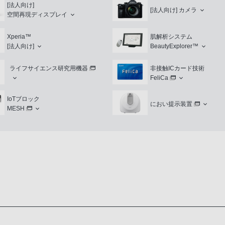
[法人向け]
[法人向け]
カメラ
空間再現ディスプレイ
Xperia™
肌解析システム
[法人向け]
BeautyExplorer™
ライフサイエンス研究用機器
非接触ICカード技術
FeliCa
IoTブロック
におい提示装置
MESH