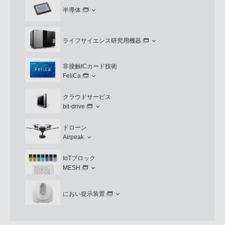
半導体
ライフサイエンス研究用機器
非接触ICカード技術
FeliCa
クラウドサービス
bit-drive
ドローン
Airpeak
IoTブロック
MESH
におい提示装置