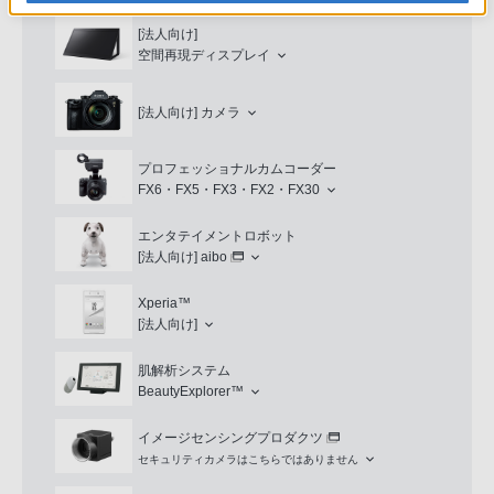
[法人向け]
空間再現ディスプレイ
[法人向け]
カメラ
プロフェッショナルカムコーダー
FX6・FX5・FX3・FX2・FX30
エンタテイメントロボット
[法人向け]
aibo
Xperia™
[法人向け]
肌解析システム
BeautyExplorer™
イメージセンシングプロダクツ
セキュリティカメラはこちらではありません