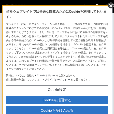
法人のお客様
当社ウェブサイトでは快適な閲覧のためにCookieを利用しておりま
す。
コンスーマー製品に関するお問い合わせ
プライバシー設定、ログイン、フォームへの入力等、サービスのリクエストに相当する利
用者のアクションに応じてのみ設定されるCookieは通常、必須Cookieと呼ばれ、利用を
停止することができません。また、当社は、ウェブサイトにおけるお客様の利用状況を分
製品に関する重要なお知らせ
析するため、あるいは個々のお客様に対してよりカスタマイズされたサービス・広告を提
供する等の目的のため、Cookieおよび類似技術を使用して一定の情報を収集する場合が
プロフェッショナル／業務用製品に関
あります。それらのCookieの受け入れを拒否する場合は、「Cookieを拒否する」をクリ
ックしてください。Cookie使用にご同意頂ける場合は、「Cookieを受け入れる」をクリ
するサポート・お問い合わせ
ックして下さい。Cookie設定をカスタマイズする場合は「Cookie設定」をクリックして
ください。Cookieの設定をいつでも管理することができます。選択したCookieの設定に
よっては、このウェブサイトの機能の一部が使用できなくなる場合があります。 詳細に
専用窓口のある業務用商品に関するお問い合わせ
ついては、当社のCookieポリシーをご覧ください。個人情報の取扱いについては、プラ
イバシーポリシーをご覧ください。
以下の製品・サービスは専用窓口がございます。対象の
詳細については、当社の
Cookieポリシー
をご覧ください。
個人情報の取扱いについては、
プライバシーポリシー
をご覧ください。
アイコンをクリックしてリンク先の窓口よりお問い合わ
せください。
Cookie設定
Cookieを拒否する
業務用ディスプレイ・テレビ
Cookieを受け入れる
[法人向け]
ブラビア