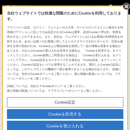
法人のお客様
当社ウェブサイトでは快適な閲覧のためにCookieを利用しておりま
す。
コンスーマー製品に関するお問い合わせ
プライバシー設定、ログイン、フォームへの入力等、サービスのリクエストに相当する利
用者のアクションに応じてのみ設定されるCookieは通常、必須Cookieと呼ばれ、利用を
停止することができません。また、当社は、ウェブサイトにおけるお客様の利用状況を分
製品に関する重要なお知らせ
析するため、あるいは個々のお客様に対してよりカスタマイズされたサービス・広告を提
供する等の目的のため、Cookieおよび類似技術を使用して一定の情報を収集する場合が
プロフェッショナル／業務用製品に関
あります。それらのCookieの受け入れを拒否する場合は、「Cookieを拒否する」をクリ
ックしてください。Cookie使用にご同意頂ける場合は、「Cookieを受け入れる」をクリ
するサポート・お問い合わせ
ックして下さい。Cookie設定をカスタマイズする場合は「Cookie設定」をクリックして
ください。Cookieの設定をいつでも管理することができます。選択したCookieの設定に
よっては、このウェブサイトの機能の一部が使用できなくなる場合があります。 詳細に
専用窓口のある業務用商品に関するお問い合わせ
ついては、当社のCookieポリシーをご覧ください。個人情報の取扱いについては、プラ
イバシーポリシーをご覧ください。
以下の製品・サービスは専用窓口がございます。対象の
詳細については、当社の
Cookieポリシー
をご覧ください。
個人情報の取扱いについては、
プライバシーポリシー
をご覧ください。
アイコンをクリックしてリンク先の窓口よりお問い合わ
せください。
Cookie設定
Cookieを拒否する
業務用ディスプレイ・テレビ
Cookieを受け入れる
[法人向け]
ブラビア