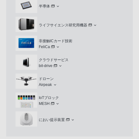
半導体
ライフサイエンス研究用機器
非接触ICカード技術
FeliCa
クラウドサービス
bit-drive
ドローン
Airpeak
IoTブロック
MESH
におい提示装置