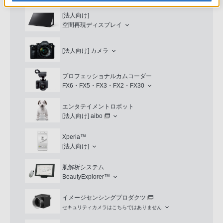
[法人向け]
空間再現ディスプレイ
[法人向け]
カメラ
プロフェッショナルカムコーダー
FX6・FX5・FX3・FX2・FX30
エンタテイメントロボット
[法人向け]
aibo
Xperia™
[法人向け]
肌解析システム
BeautyExplorer™
イメージセンシングプロダクツ
セキュリティカメラはこちらではありません