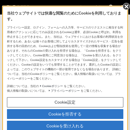
法人のお客様
当社ウェブサイトでは快適な閲覧のためにCookieを利用しておりま
す。
コンスーマー製品に関するお問い合わせ
プライバシー設定、ログイン、フォームへの入力等、サービスのリクエストに相当する利
用者のアクションに応じてのみ設定されるCookieは通常、必須Cookieと呼ばれ、利用を
停止することができません。また、当社は、ウェブサイトにおけるお客様の利用状況を分
製品に関する重要なお知らせ
析するため、あるいは個々のお客様に対してよりカスタマイズされたサービス・広告を提
供する等の目的のため、Cookieおよび類似技術を使用して一定の情報を収集する場合が
プロフェッショナル／業務用製品に関
あります。それらのCookieの受け入れを拒否する場合は、「Cookieを拒否する」をクリ
ックしてください。Cookie使用にご同意頂ける場合は、「Cookieを受け入れる」をクリ
するサポート・お問い合わせ
ックして下さい。Cookie設定をカスタマイズする場合は「Cookie設定」をクリックして
ください。Cookieの設定をいつでも管理することができます。選択したCookieの設定に
よっては、このウェブサイトの機能の一部が使用できなくなる場合があります。 詳細に
専用窓口のある業務用商品に関するお問い合わせ
ついては、当社のCookieポリシーをご覧ください。個人情報の取扱いについては、プラ
イバシーポリシーをご覧ください。
以下の製品・サービスは専用窓口がございます。対象の
詳細については、当社の
Cookieポリシー
をご覧ください。
個人情報の取扱いについては、
プライバシーポリシー
をご覧ください。
アイコンをクリックしてリンク先の窓口よりお問い合わ
せください。
Cookie設定
Cookieを拒否する
業務用ディスプレイ・テレビ
Cookieを受け入れる
[法人向け]
ブラビア