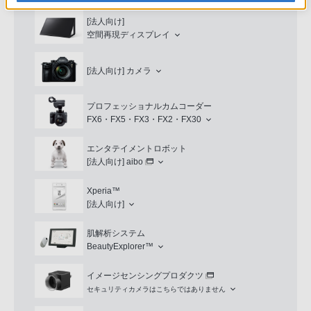
[法人向け]
空間再現ディスプレイ
[法人向け]
カメラ
プロフェッショナルカムコーダー
FX6・FX5・FX3・FX2・FX30
エンタテイメントロボット
[法人向け]
aibo
Xperia™
[法人向け]
肌解析システム
BeautyExplorer™
イメージセンシングプロダクツ
セキュリティカメラはこちらではありません