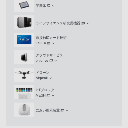
半導体
ライフサイエンス研究用機器
非接触ICカード技術
FeliCa
クラウドサービス
bit-drive
ドローン
Airpeak
IoTブロック
MESH
におい提示装置