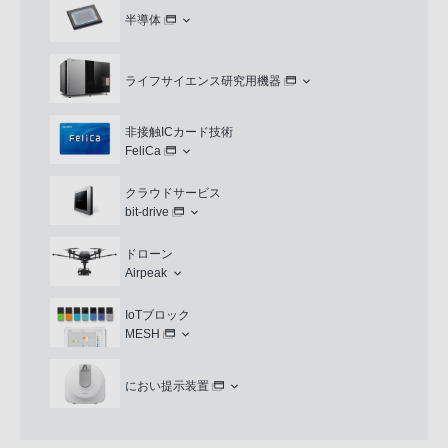
半導体
ライフサイエンス研究用機器
非接触ICカード技術
FeliCa
クラウドサービス
bit-drive
ドローン
Airpeak
IoTブロック
MESH
におい提示装置