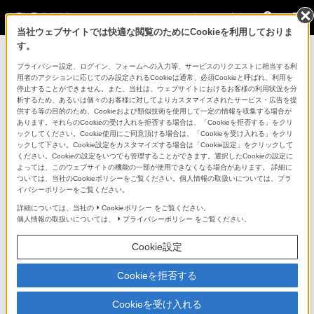
法人のお客様
当社ウェブサイトでは快適な閲覧のためにCookieを利用しておりま
す。
コンスーマー製品に関するお問い合わせ
プライバシー設定、ログイン、フォームへの入力等、サービスのリクエストに相当する利
用者のアクションに応じてのみ設定されるCookieは通常、必須Cookieと呼ばれ、利用を
停止することができません。また、当社は、ウェブサイトにおけるお客様の利用状況を分
製品に関する重要なお知らせ
析するため、あるいは個々のお客様に対してよりカスタマイズされたサービス・広告を提
供する等の目的のため、Cookieおよび類似技術を使用して一定の情報を収集する場合が
プロフェッショナル／業務用製品に関
あります。それらのCookieの受け入れを拒否する場合は、「Cookieを拒否する」をクリ
ックしてください。Cookie使用にご同意頂ける場合は、「Cookieを受け入れる」をクリ
するサポート・お問い合わせ
ックして下さい。Cookie設定をカスタマイズする場合は「Cookie設定」をクリックして
ください。Cookieの設定をいつでも管理することができます。選択したCookieの設定に
よっては、このウェブサイトの機能の一部が使用できなくなる場合があります。 詳細に
専用窓口のある業務用商品に関するお問い合わせ
ついては、当社のCookieポリシーをご覧ください。個人情報の取扱いについては、プラ
イバシーポリシーをご覧ください。
以下の製品・サービスは専用窓口がございます。対象の
詳細については、当社の
Cookieポリシー
をご覧ください。
個人情報の取扱いについては、
プライバシーポリシー
をご覧ください。
アイコンをクリックしてリンク先の窓口よりお問い合わ
せください。
Cookie設定
Cookieを拒否する
業務用ディスプレイ・テレビ
Cookieを受け入れる
[法人向け]
ブラビア