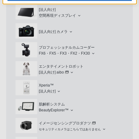
[法人向け]
空間再現ディスプレイ
[法人向け]
カメラ
プロフェッショナルカムコーダー
FX6・FX5・FX3・FX2・FX30
エンタテイメントロボット
[法人向け]
aibo
Xperia™
[法人向け]
肌解析システム
BeautyExplorer™
イメージセンシングプロダクツ
セキュリティカメラはこちらではありません