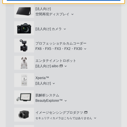
[法人向け]
空間再現ディスプレイ
[法人向け]
カメラ
プロフェッショナルカムコーダー
FX6・FX5・FX3・FX2・FX30
エンタテイメントロボット
[法人向け]
aibo
Xperia™
[法人向け]
肌解析システム
BeautyExplorer™
イメージセンシングプロダクツ
セキュリティカメラはこちらではありません