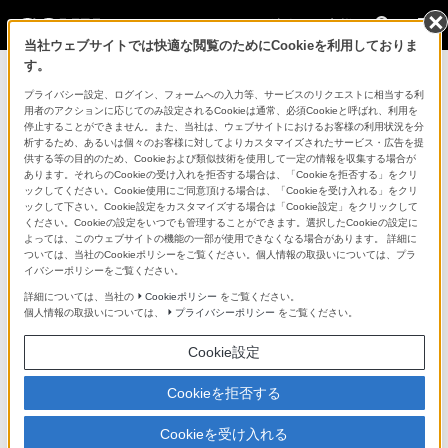
法人のお客様
当社ウェブサイトでは快適な閲覧のためにCookieを利用しておりま
す。
コンスーマー製品に関するお問い合わせ
プライバシー設定、ログイン、フォームへの入力等、サービスのリクエストに相当する利
用者のアクションに応じてのみ設定されるCookieは通常、必須Cookieと呼ばれ、利用を
停止することができません。また、当社は、ウェブサイトにおけるお客様の利用状況を分
製品に関する重要なお知らせ
析するため、あるいは個々のお客様に対してよりカスタマイズされたサービス・広告を提
供する等の目的のため、Cookieおよび類似技術を使用して一定の情報を収集する場合が
プロフェッショナル／業務用製品に関
あります。それらのCookieの受け入れを拒否する場合は、「Cookieを拒否する」をクリ
ックしてください。Cookie使用にご同意頂ける場合は、「Cookieを受け入れる」をクリ
するサポート・お問い合わせ
ックして下さい。Cookie設定をカスタマイズする場合は「Cookie設定」をクリックして
ください。Cookieの設定をいつでも管理することができます。選択したCookieの設定に
よっては、このウェブサイトの機能の一部が使用できなくなる場合があります。 詳細に
専用窓口のある業務用商品に関するお問い合わせ
ついては、当社のCookieポリシーをご覧ください。個人情報の取扱いについては、プラ
イバシーポリシーをご覧ください。
以下の製品・サービスは専用窓口がございます。対象の
詳細については、当社の
Cookieポリシー
をご覧ください。
個人情報の取扱いについては、
プライバシーポリシー
をご覧ください。
アイコンをクリックしてリンク先の窓口よりお問い合わ
せください。
Cookie設定
Cookieを拒否する
業務用ディスプレイ・テレビ
Cookieを受け入れる
[法人向け]
ブラビア