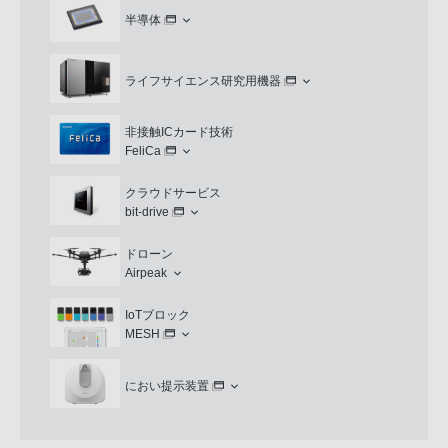
半導体
ライフサイエンス研究用機器
非接触ICカード技術
FeliCa
クラウドサービス
bit-drive
ドローン
Airpeak
IoTブロック
MESH
におい提示装置