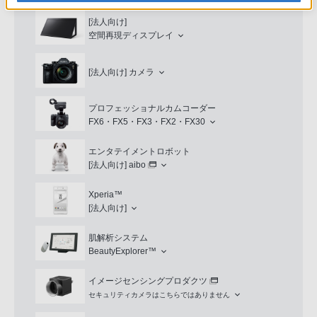
[法人向け]
空間再現ディスプレイ
[法人向け]
カメラ
プロフェッショナルカムコーダー
FX6・FX5・FX3・FX2・FX30
エンタテイメントロボット
[法人向け]
aibo
Xperia™
[法人向け]
肌解析システム
BeautyExplorer™
イメージセンシングプロダクツ
セキュリティカメラはこちらではありません