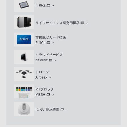
半導体
ライフサイエンス研究用機器
非接触ICカード技術
FeliCa
クラウドサービス
bit-drive
ドローン
Airpeak
IoTブロック
MESH
におい提示装置