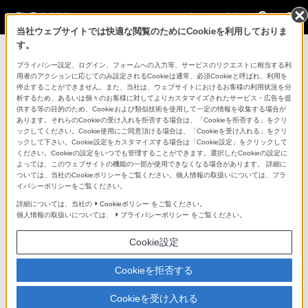
法人のお客様
当社ウェブサイトでは快適な閲覧のためにCookieを利用しておりま
す。
コンスーマー製品に関するお問い合わせ
プライバシー設定、ログイン、フォームへの入力等、サービスのリクエストに相当する利
用者のアクションに応じてのみ設定されるCookieは通常、必須Cookieと呼ばれ、利用を
停止することができません。また、当社は、ウェブサイトにおけるお客様の利用状況を分
製品に関する重要なお知らせ
析するため、あるいは個々のお客様に対してよりカスタマイズされたサービス・広告を提
供する等の目的のため、Cookieおよび類似技術を使用して一定の情報を収集する場合が
プロフェッショナル／業務用製品に関
あります。それらのCookieの受け入れを拒否する場合は、「Cookieを拒否する」をクリ
ックしてください。Cookie使用にご同意頂ける場合は、「Cookieを受け入れる」をクリ
するサポート・お問い合わせ
ックして下さい。Cookie設定をカスタマイズする場合は「Cookie設定」をクリックして
ください。Cookieの設定をいつでも管理することができます。選択したCookieの設定に
よっては、このウェブサイトの機能の一部が使用できなくなる場合があります。 詳細に
専用窓口のある業務用商品に関するお問い合わせ
ついては、当社のCookieポリシーをご覧ください。個人情報の取扱いについては、プラ
イバシーポリシーをご覧ください。
以下の製品・サービスは専用窓口がございます。対象の
詳細については、当社の
Cookieポリシー
をご覧ください。
個人情報の取扱いについては、
プライバシーポリシー
をご覧ください。
アイコンをクリックしてリンク先の窓口よりお問い合わ
せください。
Cookie設定
Cookieを拒否する
業務用ディスプレイ・テレビ
Cookieを受け入れる
[法人向け]
ブラビア