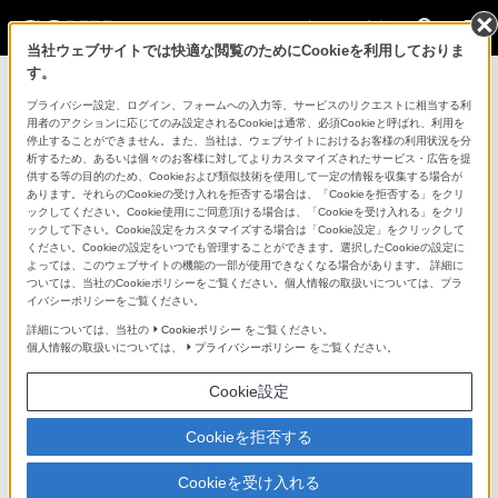
法人のお客様
当社ウェブサイトでは快適な閲覧のためにCookieを利用しておりま
す。
コンスーマー製品に関するお問い合わせ
プライバシー設定、ログイン、フォームへの入力等、サービスのリクエストに相当する利
用者のアクションに応じてのみ設定されるCookieは通常、必須Cookieと呼ばれ、利用を
停止することができません。また、当社は、ウェブサイトにおけるお客様の利用状況を分
製品に関する重要なお知らせ
析するため、あるいは個々のお客様に対してよりカスタマイズされたサービス・広告を提
供する等の目的のため、Cookieおよび類似技術を使用して一定の情報を収集する場合が
プロフェッショナル／業務用製品に関
あります。それらのCookieの受け入れを拒否する場合は、「Cookieを拒否する」をクリ
ックしてください。Cookie使用にご同意頂ける場合は、「Cookieを受け入れる」をクリ
するサポート・お問い合わせ
ックして下さい。Cookie設定をカスタマイズする場合は「Cookie設定」をクリックして
ください。Cookieの設定をいつでも管理することができます。選択したCookieの設定に
よっては、このウェブサイトの機能の一部が使用できなくなる場合があります。 詳細に
専用窓口のある業務用商品に関するお問い合わせ
ついては、当社のCookieポリシーをご覧ください。個人情報の取扱いについては、プラ
イバシーポリシーをご覧ください。
以下の製品・サービスは専用窓口がございます。対象の
詳細については、当社の
Cookieポリシー
をご覧ください。
個人情報の取扱いについては、
プライバシーポリシー
をご覧ください。
アイコンをクリックしてリンク先の窓口よりお問い合わ
せください。
Cookie設定
Cookieを拒否する
業務用ディスプレイ・テレビ
Cookieを受け入れる
[法人向け]
ブラビア