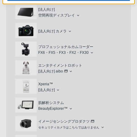
[法人向け]
空間再現ディスプレイ
[法人向け]
カメラ
プロフェッショナルカムコーダー
FX6・FX5・FX3・FX2・FX30
エンタテイメントロボット
[法人向け]
aibo
Xperia™
[法人向け]
肌解析システム
BeautyExplorer™
イメージセンシングプロダクツ
セキュリティカメラはこちらではありません