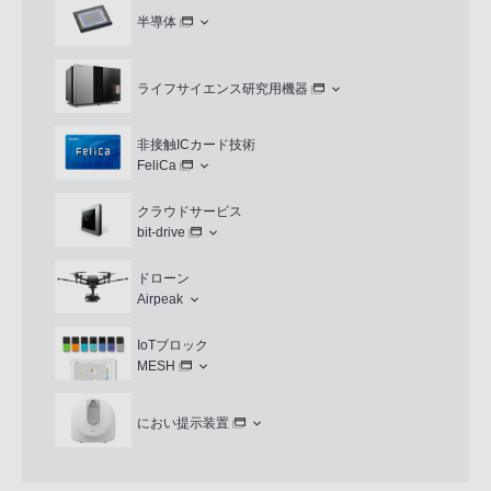
半導体
ライフサイエンス研究用機器
非接触ICカード技術
FeliCa
クラウドサービス
bit-drive
ドローン
Airpeak
IoTブロック
MESH
におい提示装置