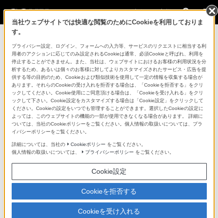
法人のお客様
当社ウェブサイトでは快適な閲覧のためにCookieを利用しておりま
す。
コンスーマー製品に関するお問い合わせ
プライバシー設定、ログイン、フォームへの入力等、サービスのリクエストに相当する利
用者のアクションに応じてのみ設定されるCookieは通常、必須Cookieと呼ばれ、利用を
停止することができません。また、当社は、ウェブサイトにおけるお客様の利用状況を分
製品に関する重要なお知らせ
析するため、あるいは個々のお客様に対してよりカスタマイズされたサービス・広告を提
供する等の目的のため、Cookieおよび類似技術を使用して一定の情報を収集する場合が
プロフェッショナル／業務用製品に関
あります。それらのCookieの受け入れを拒否する場合は、「Cookieを拒否する」をクリ
ックしてください。Cookie使用にご同意頂ける場合は、「Cookieを受け入れる」をクリ
するサポート・お問い合わせ
ックして下さい。Cookie設定をカスタマイズする場合は「Cookie設定」をクリックして
ください。Cookieの設定をいつでも管理することができます。選択したCookieの設定に
よっては、このウェブサイトの機能の一部が使用できなくなる場合があります。 詳細に
専用窓口のある業務用商品に関するお問い合わせ
ついては、当社のCookieポリシーをご覧ください。個人情報の取扱いについては、プラ
イバシーポリシーをご覧ください。
以下の製品・サービスは専用窓口がございます。対象の
詳細については、当社の
Cookieポリシー
をご覧ください。
個人情報の取扱いについては、
プライバシーポリシー
をご覧ください。
アイコンをクリックしてリンク先の窓口よりお問い合わ
せください。
Cookie設定
Cookieを拒否する
業務用ディスプレイ・テレビ
Cookieを受け入れる
[法人向け]
ブラビア