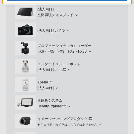
[法人向け]
空間再現ディスプレイ
[法人向け]
カメラ
プロフェッショナルカムコーダー
FX6・FX5・FX3・FX2・FX30
エンタテイメントロボット
[法人向け]
aibo
Xperia™
[法人向け]
肌解析システム
BeautyExplorer™
イメージセンシングプロダクツ
セキュリティカメラはこちらではありません