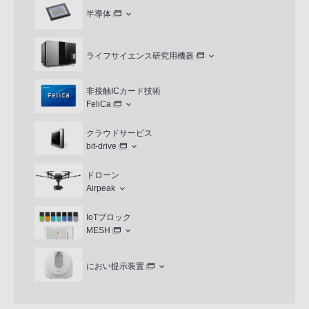
半導体
ライフサイエンス研究用機器
非接触ICカード技術
FeliCa
クラウドサービス
bit-drive
ドローン
Airpeak
IoTブロック
MESH
におい提示装置