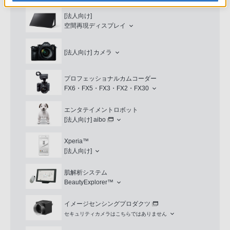
[法人向け]
空間再現ディスプレイ
[法人向け]
カメラ
プロフェッショナルカムコーダー
FX6・FX5・FX3・FX2・FX30
エンタテイメントロボット
[法人向け]
aibo
Xperia™
[法人向け]
肌解析システム
BeautyExplorer™
イメージセンシングプロダクツ
セキュリティカメラはこちらではありません