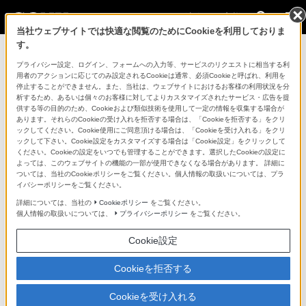
法人のお客様
当社ウェブサイトでは快適な閲覧のためにCookieを利用しておりま
す。
コンスーマー製品に関するお問い合わせ
プライバシー設定、ログイン、フォームへの入力等、サービスのリクエストに相当する利
用者のアクションに応じてのみ設定されるCookieは通常、必須Cookieと呼ばれ、利用を
停止することができません。また、当社は、ウェブサイトにおけるお客様の利用状況を分
製品に関する重要なお知らせ
析するため、あるいは個々のお客様に対してよりカスタマイズされたサービス・広告を提
供する等の目的のため、Cookieおよび類似技術を使用して一定の情報を収集する場合が
プロフェッショナル／業務用製品に関
あります。それらのCookieの受け入れを拒否する場合は、「Cookieを拒否する」をクリ
ックしてください。Cookie使用にご同意頂ける場合は、「Cookieを受け入れる」をクリ
するサポート・お問い合わせ
ックして下さい。Cookie設定をカスタマイズする場合は「Cookie設定」をクリックして
ください。Cookieの設定をいつでも管理することができます。選択したCookieの設定に
よっては、このウェブサイトの機能の一部が使用できなくなる場合があります。 詳細に
専用窓口のある業務用商品に関するお問い合わせ
ついては、当社のCookieポリシーをご覧ください。個人情報の取扱いについては、プラ
イバシーポリシーをご覧ください。
以下の製品・サービスは専用窓口がございます。対象の
詳細については、当社の
Cookieポリシー
をご覧ください。
個人情報の取扱いについては、
プライバシーポリシー
をご覧ください。
アイコンをクリックしてリンク先の窓口よりお問い合わ
せください。
Cookie設定
Cookieを拒否する
業務用ディスプレイ・テレビ
Cookieを受け入れる
[法人向け]
ブラビア