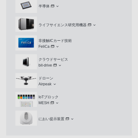
半導体
ライフサイエンス研究用機器
非接触ICカード技術
FeliCa
クラウドサービス
bit-drive
ドローン
Airpeak
IoTブロック
MESH
におい提示装置