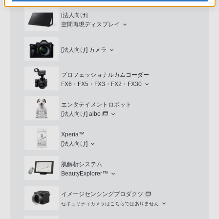
[法人向け]
空間再現ディスプレイ
[法人向け]
カメラ
プロフェッショナルカムコーダー
FX6・FX5・FX3・FX2・FX30
エンタテイメントロボット
[法人向け]
aibo
Xperia™
[法人向け]
肌解析システム
BeautyExplorer™
イメージセンシングプロダクツ
セキュリティカメラはこちらではありません