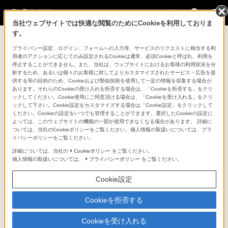
法人のお客様
当社ウェブサイトでは快適な閲覧のためにCookieを利用しておりま
す。
コンスーマー製品に関するお問い合わせ
プライバシー設定、ログイン、フォームへの入力等、サービスのリクエストに相当する利
用者のアクションに応じてのみ設定されるCookieは通常、必須Cookieと呼ばれ、利用を
停止することができません。また、当社は、ウェブサイトにおけるお客様の利用状況を分
製品に関する重要なお知らせ
析するため、あるいは個々のお客様に対してよりカスタマイズされたサービス・広告を提
供する等の目的のため、Cookieおよび類似技術を使用して一定の情報を収集する場合が
プロフェッショナル／業務用製品に関
あります。それらのCookieの受け入れを拒否する場合は、「Cookieを拒否する」をクリ
ックしてください。Cookie使用にご同意頂ける場合は、「Cookieを受け入れる」をクリ
するサポート・お問い合わせ
ックして下さい。Cookie設定をカスタマイズする場合は「Cookie設定」をクリックして
ください。Cookieの設定をいつでも管理することができます。選択したCookieの設定に
よっては、このウェブサイトの機能の一部が使用できなくなる場合があります。 詳細に
専用窓口のある業務用商品に関するお問い合わせ
ついては、当社のCookieポリシーをご覧ください。個人情報の取扱いについては、プラ
イバシーポリシーをご覧ください。
以下の製品・サービスは専用窓口がございます。対象の
詳細については、当社の
Cookieポリシー
をご覧ください。
個人情報の取扱いについては、
プライバシーポリシー
をご覧ください。
アイコンをクリックしてリンク先の窓口よりお問い合わ
せください。
Cookie設定
Cookieを拒否する
業務用ディスプレイ・テレビ
Cookieを受け入れる
[法人向け]
ブラビア