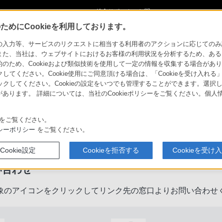
ショ
総合サポート・お問
ご購入検討
い合わせ
めにCookieを利用しております。
力等、サービスのリクエストに相当する利用者のアクションに応じてのみ設定され
また、当社は、ウェブサイトにおけるお客様の利用状況を分析するため、ある
ため、Cookieおよび類似技術を使用して一定の情報を収集する場合がありま
クしてください。Cookie使用にご同意頂ける場合は、「Cookieを受け入れる
リックしてください。Cookieの設定をいつでも管理することができます。選択し
あります。 詳細については、当社のCookieポリシーをご覧ください。個
をご覧ください。
製品に関するサポート・お問い合
シーポリシー
をご覧ください。
Cookie設定
Cookieを拒否する
Cookieを受け
い合わせ
象のアイコンをクリックしてリンク先の窓口よりお問い合わせ