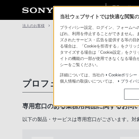
商品・ソリュー
法人のお客様
ン情報
当社ウェブサイトでは快適な閲覧のた
法人のお客様
サポート・お問い合わせ
プライバシー設定、ログイン、フォームへの入
ばれ、利用を停止することができません。
ズされたサービス・広告を提供する等の目的の
る場合は、「Cookieを拒否する」をクリッ
タマイズする場合は「Cookie設定」をク
イトの機能の一部が使用できなくなる場合が
シーをご覧ください。
詳細については、当社の
Cookieポリシー
プロフェッショナル／業務用
個人情報の取扱いについては、
プライバ
専用窓口のある業務用商品に関するお問
以下の製品・サービスは専用窓口がございます。対