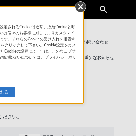
個人のお客様
るCookieは通常、必須Cookieと呼
いは個々のお客様に対してよりカスタマイ
す。それらのCookieの受け入れを拒否す
コンスーマー製品に関するお問い合わせ
」をクリックして下さい。Cookie設定をカス
たCookieの設定によっては、このウェブサ
製品に関する重要なお知らせ
人情報の取扱いについては、プライバシーポリ
わせ
入れる
ください。