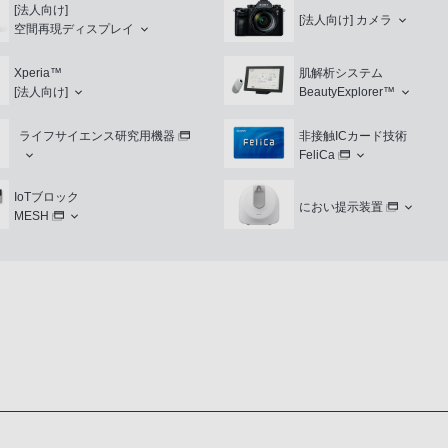
[法人向け]
[法人向け]
カメラ
空間再現ディスプレイ
Xperia™
肌解析システム
[法人向け]
BeautyExplorer™
ライフサイエンス研究用機器
非接触ICカード技術
FeliCa
IoTブロック
におい提示装置
MESH