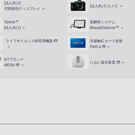
[法人向け]
[法人向け]
カメラ
空間再現ディスプレイ
Xperia™
肌解析システム
[法人向け]
BeautyExplorer™
ライフサイエンス研究用機器
非接触ICカード技術
FeliCa
IoTブロック
におい提示装置
MESH