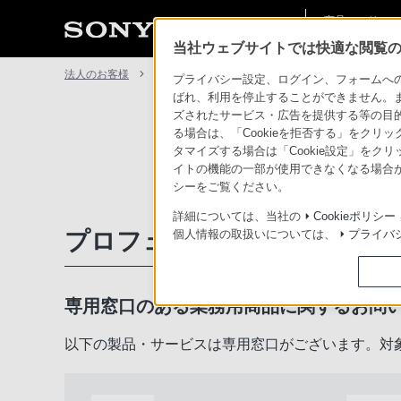
商品・ソリュー
法人のお客様
ン情報
当社ウェブサイトでは快適な閲覧のた
法人のお客様
サポート・お問い合わせ
プライバシー設定、ログイン、フォームへの入
ばれ、利用を停止することができません。
ズされたサービス・広告を提供する等の目的の
る場合は、「Cookieを拒否する」をクリッ
タマイズする場合は「Cookie設定」をク
イトの機能の一部が使用できなくなる場合が
シーをご覧ください。
詳細については、当社の
Cookieポリシー
プロフェッショナル／業務用
個人情報の取扱いについては、
プライバ
専用窓口のある業務用商品に関するお問
以下の製品・サービスは専用窓口がございます。対