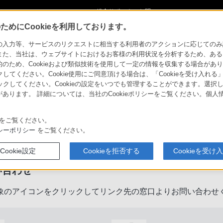
ショ
総合サポート・お問
ご購入検討
い合わせ
めにCookieを利用しております。
力等、サービスのリクエストに相当する利用者のアクションに応じてのみ設定され
また、当社は、ウェブサイトにおけるお客様の利用状況を分析するため、ある
ため、Cookieおよび類似技術を使用して一定の情報を収集する場合がありま
クしてください。Cookie使用にご同意頂ける場合は、「Cookieを受け入れる
リックしてください。Cookieの設定をいつでも管理することができます。選択し
あります。 詳細については、当社のCookieポリシーをご覧ください。個
をご覧ください。
製品に関するサポート・お問い合
シーポリシー
をご覧ください。
Cookie設定
Cookieを拒否する
Cookieを受け
い合わせ
象のアイコンをクリックしてリンク先の窓口よりお問い合わせ