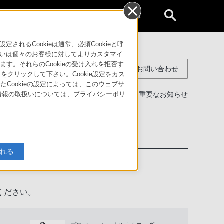
個人のお客様
るCookieは通常、必須Cookieと呼
いは個々のお客様に対してよりカスタマイ
す。それらのCookieの受け入れを拒否す
コンスーマー製品に関するお問い合わせ
」をクリックして下さい。Cookie設定をカス
たCookieの設定によっては、このウェブサ
製品に関する重要なお知らせ
人情報の取扱いについては、プライバシーポリ
わせ
入れる
ください。