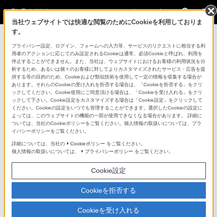
法人のお客様
当社ウェブサイトでは快適な閲覧のためにCookieを利用しておりま
す。
コンスーマー製品に関するお問い合わせ
プライバシー設定、ログイン、フォームへの入力等、サービスのリクエストに相当する利
用者のアクションに応じてのみ設定されるCookieは通常、必須Cookieと呼ばれ、利用を
停止することができません。また、当社は、ウェブサイトにおけるお客様の利用状況を分
製品に関する重要なお知らせ
析するため、あるいは個々のお客様に対してよりカスタマイズされたサービス・広告を提
供する等の目的のため、Cookieおよび類似技術を使用して一定の情報を収集する場合が
プロフェッショナル／業務用製品に関
あります。それらのCookieの受け入れを拒否する場合は、「Cookieを拒否する」をクリ
ックしてください。Cookie使用にご同意頂ける場合は、「Cookieを受け入れる」をクリ
するサポート・お問い合わせ
ックして下さい。Cookie設定をカスタマイズする場合は「Cookie設定」をクリックして
ください。Cookieの設定をいつでも管理することができます。選択したCookieの設定に
よっては、このウェブサイトの機能の一部が使用できなくなる場合があります。 詳細に
専用窓口のある業務用商品に関するお問い合わせ
ついては、当社のCookieポリシーをご覧ください。個人情報の取扱いについては、プラ
イバシーポリシーをご覧ください。
以下の製品・サービスは専用窓口がございます。対象の
詳細については、当社の
Cookieポリシー
をご覧ください。
個人情報の取扱いについては、
プライバシーポリシー
をご覧ください。
アイコンをクリックしてリンク先の窓口よりお問い合わ
せください。
Cookie設定
Cookieを拒否する
業務用ディスプレイ・テレビ
Cookieを受け入れる
[法人向け]
ブラビア