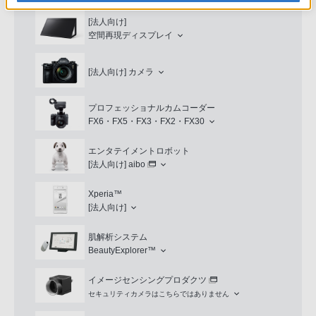
[法人向け]
空間再現ディスプレイ
[法人向け]
カメラ
プロフェッショナルカムコーダー
FX6・FX5・FX3・FX2・FX30
エンタテイメントロボット
[法人向け]
aibo
Xperia™
[法人向け]
肌解析システム
BeautyExplorer™
イメージセンシングプロダクツ
セキュリティカメラはこちらではありません