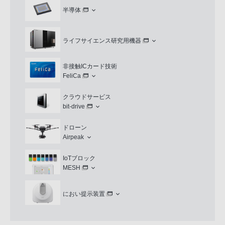
半導体
ライフサイエンス研究用機器
非接触ICカード技術
FeliCa
クラウドサービス
bit-drive
ドローン
Airpeak
IoTブロック
MESH
におい提示装置