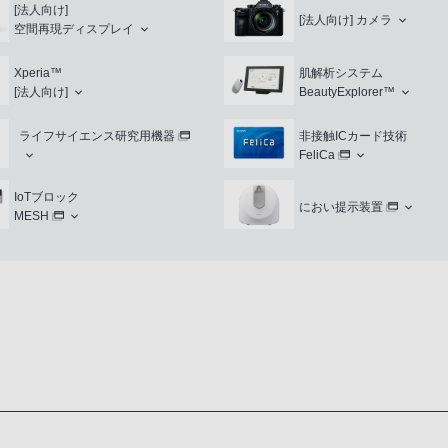
[法人向け]
[法人向け]
カメラ
空間再現ディスプレイ
Xperia™
肌解析システム
[法人向け]
BeautyExplorer™
ライフサイエンス研究用機器
非接触ICカード技術
FeliCa
IoTブロック
におい提示装置
MESH