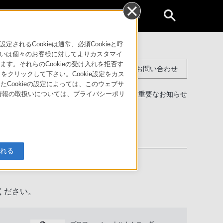
個人のお客様
るCookieは通常、必須Cookieと呼
いは個々のお客様に対してよりカスタマイ
す。それらのCookieの受け入れを拒否す
コンスーマー製品に関するお問い合わせ
」をクリックして下さい。Cookie設定をカス
たCookieの設定によっては、このウェブサ
製品に関する重要なお知らせ
人情報の取扱いについては、プライバシーポリ
わせ
入れる
ください。