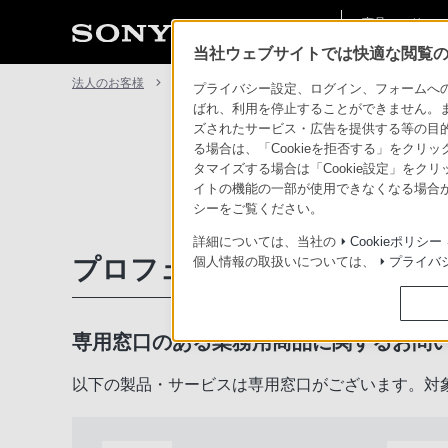
商品・ソリュー
法人のお客様
ン情報
当社ウェブサイトでは快適な閲覧のた
法人のお客様
サポート・お問い合わせ
プライバシー設定、ログイン、フォームへの入
ばれ、利用を停止することができません。
ズされたサービス・広告を提供する等の目的の
る場合は、「Cookieを拒否する」をクリッ
タマイズする場合は「Cookie設定」をク
イトの機能の一部が使用できなくなる場合が
シーをご覧ください。
詳細については、当社の
Cookieポリシー
プロフェッショナル／業務用
個人情報の取扱いについては、
プライバ
専用窓口のある業務用商品に関するお問
以下の製品・サービスは専用窓口がございます。対