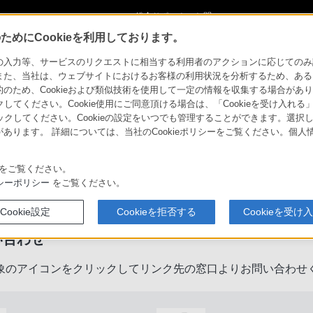
ショ
総合サポート・お問
ご購入検討
い合わせ
めにCookieを利用しております。
力等、サービスのリクエストに相当する利用者のアクションに応じてのみ設定され
また、当社は、ウェブサイトにおけるお客様の利用状況を分析するため、ある
ため、Cookieおよび類似技術を使用して一定の情報を収集する場合がありま
クしてください。Cookie使用にご同意頂ける場合は、「Cookieを受け入れる
リックしてください。Cookieの設定をいつでも管理することができます。選択し
あります。 詳細については、当社のCookieポリシーをご覧ください。個
をご覧ください。
製品に関するサポート・お問い合
シーポリシー
をご覧ください。
Cookie設定
Cookieを拒否する
Cookieを受け
い合わせ
象のアイコンをクリックしてリンク先の窓口よりお問い合わせ