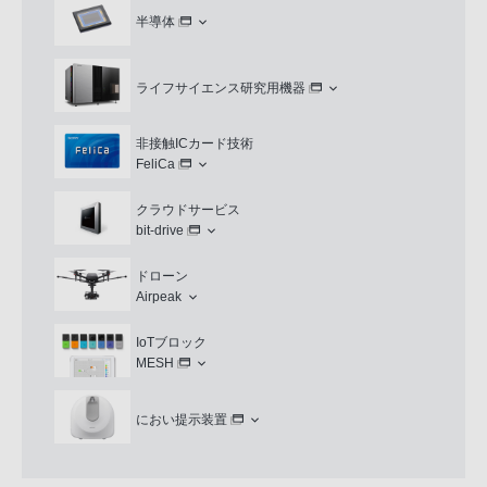
半導体
ライフサイエンス研究用機器
非接触ICカード技術
FeliCa
クラウドサービス
bit-drive
ドローン
Airpeak
IoTブロック
MESH
におい提示装置