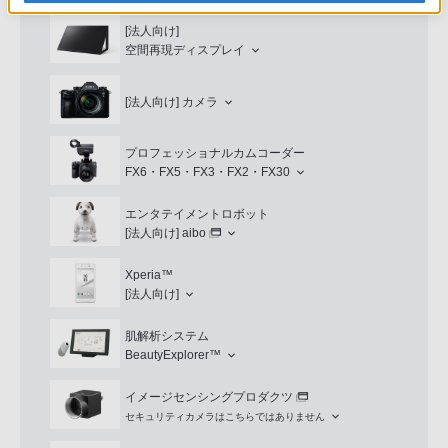
[法人向け]
空間再現ディスプレイ
[法人向け]
カメラ
プロフェッショナルカムコーダー
FX6・FX5・FX3・FX2・FX30
エンタテイメントロボット
[法人向け]
aibo
Xperia™
[法人向け]
肌解析システム
BeautyExplorer™
イメージセンシングプロダクツ
セキュリティカメラはこちらではありません