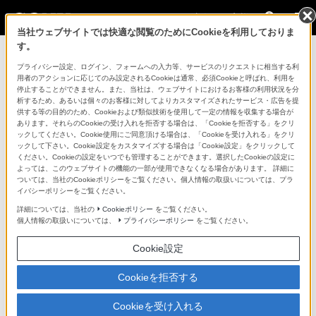
法人のお客様
当社ウェブサイトでは快適な閲覧のためにCookieを利用しておりま
す。
コンスーマー製品に関するお問い合わせ
プライバシー設定、ログイン、フォームへの入力等、サービスのリクエストに相当する利
用者のアクションに応じてのみ設定されるCookieは通常、必須Cookieと呼ばれ、利用を
停止することができません。また、当社は、ウェブサイトにおけるお客様の利用状況を分
製品に関する重要なお知らせ
析するため、あるいは個々のお客様に対してよりカスタマイズされたサービス・広告を提
供する等の目的のため、Cookieおよび類似技術を使用して一定の情報を収集する場合が
プロフェッショナル／業務用製品に関
あります。それらのCookieの受け入れを拒否する場合は、「Cookieを拒否する」をクリ
ックしてください。Cookie使用にご同意頂ける場合は、「Cookieを受け入れる」をクリ
するサポート・お問い合わせ
ックして下さい。Cookie設定をカスタマイズする場合は「Cookie設定」をクリックして
ください。Cookieの設定をいつでも管理することができます。選択したCookieの設定に
よっては、このウェブサイトの機能の一部が使用できなくなる場合があります。 詳細に
専用窓口のある業務用商品に関するお問い合わせ
ついては、当社のCookieポリシーをご覧ください。個人情報の取扱いについては、プラ
イバシーポリシーをご覧ください。
以下の製品・サービスは専用窓口がございます。対象の
詳細については、当社の
Cookieポリシー
をご覧ください。
個人情報の取扱いについては、
プライバシーポリシー
をご覧ください。
アイコンをクリックしてリンク先の窓口よりお問い合わ
せください。
Cookie設定
Cookieを拒否する
業務用ディスプレイ・テレビ
Cookieを受け入れる
[法人向け]
ブラビア