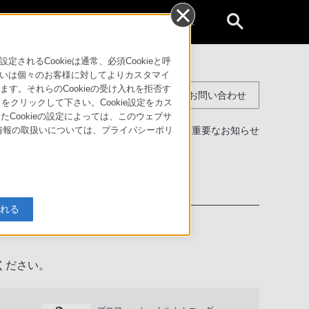
個人のお客様
るCookieは通常、必須Cookieと呼
いは個々のお客様に対してよりカスタマイ
す。それらのCookieの受け入れを拒否す
コンスーマー製品に関するお問い合わせ
」をクリックして下さい。Cookie設定をカス
たCookieの設定によっては、このウェブサ
製品に関する重要なお知らせ
人情報の取扱いについては、プライバシーポリ
わせ
入れる
ください。