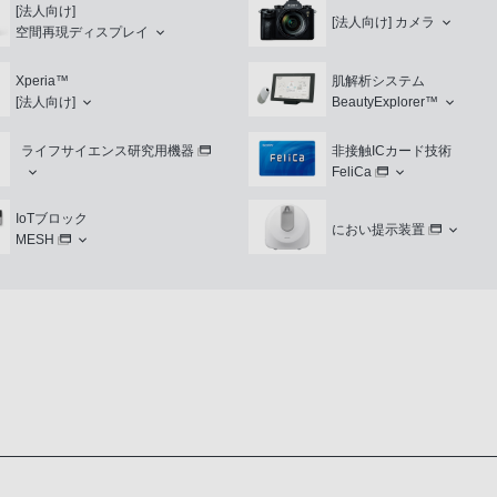
[法人向け]
[法人向け]
カメラ
空間再現ディスプレイ
Xperia™
肌解析システム
[法人向け]
BeautyExplorer™
ライフサイエンス研究用機器
非接触ICカード技術
FeliCa
IoTブロック
におい提示装置
MESH