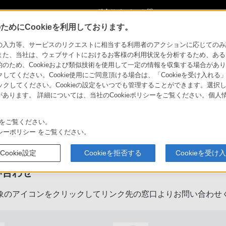
ショ
総合サポート・お問
ご購入検討
い合わせ
めにCookieを利用しております。
力等、サービスのリクエストに相当する利用者のアクションに応じてのみ設定され
また、当社は、ウェブサイトにおけるお客様の利用状況を分析するため、ある
ため、Cookieおよび類似技術を使用して一定の情報を収集する場合がありま
クしてください。Cookie使用にご同意頂ける場合は、「Cookieを受け入れる
リックしてください。Cookieの設定をいつでも管理することができます。選択し
あります。 詳細については、当社のCookieポリシーをご覧ください。個
をご覧ください。
製品に関するサポート・お問い合
シーポリシー
をご覧ください。
Cookie設定
Cookieを拒否する
Cookieを受け
い合わせ
象のアイコンをクリックしてリンク先の窓口よりお問い合わせ