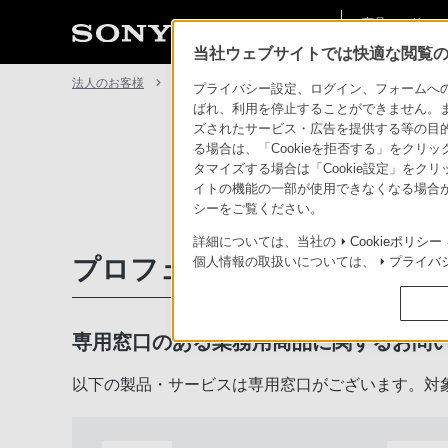
商品・ソリュー
法人のお客様
ン情報
当社ウェブサイトでは快適な閲覧のた
法人のお客様
サポート・お問い合わせ
プライバシー設定、ログイン、フォームへの入
ばれ、利用を停止することができません。
ズされたサービス・広告を提供する等の目的の
る場合は、「Cookieを拒否する」をクリッ
タマイズする場合は「Cookie設定」をク
イトの機能の一部が使用できなくなる場合が
シーをご覧ください。
詳細については、当社の
Cookieポリシー
プロフェッショナル／業務用
個人情報の取扱いについては、
プライバ
専用窓口のある業務用商品に関するお問
以下の製品・サービスは専用窓口がございます。対