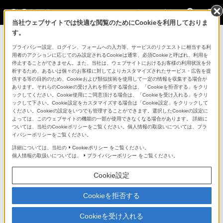
法人のお客様
当社ウェブサイトでは快適な閲覧のためにCookieを利用しておりま
す。
コンスーマー製品に関するお問い合わせ
プライバシー設定、ログイン、フォームへの入力等、サービスのリクエストに相当する利
用者のアクションに応じてのみ設定されるCookieは通常、必須Cookieと呼ばれ、利用を
停止することができません。また、当社は、ウェブサイトにおけるお客様の利用状況を分
製品に関する重要なお知らせ
析するため、あるいは個々のお客様に対してよりカスタマイズされたサービス・広告を提
供する等の目的のため、Cookieおよび類似技術を使用して一定の情報を収集する場合が
プロフェッショナル／業務用製品に関
あります。それらのCookieの受け入れを拒否する場合は、「Cookieを拒否する」をクリ
ックしてください。Cookie使用にご同意頂ける場合は、「Cookieを受け入れる」をクリ
するサポート・お問い合わせ
ックして下さい。Cookie設定をカスタマイズする場合は「Cookie設定」をクリックして
ください。Cookieの設定をいつでも管理することができます。選択したCookieの設定に
よっては、このウェブサイトの機能の一部が使用できなくなる場合があります。 詳細に
専用窓口のある業務用商品に関するお問い合わせ
ついては、当社のCookieポリシーをご覧ください。個人情報の取扱いについては、プラ
イバシーポリシーをご覧ください。
以下の製品・サービスは専用窓口がございます。対象の
詳細については、当社の
Cookieポリシー
をご覧ください。
個人情報の取扱いについては、
プライバシーポリシー
をご覧ください。
アイコンをクリックしてリンク先の窓口よりお問い合わ
せください。
Cookie設定
Cookieを拒否する
業務用ディスプレイ・テレビ
Cookieを受け入れる
[法人向け]
ブラビア