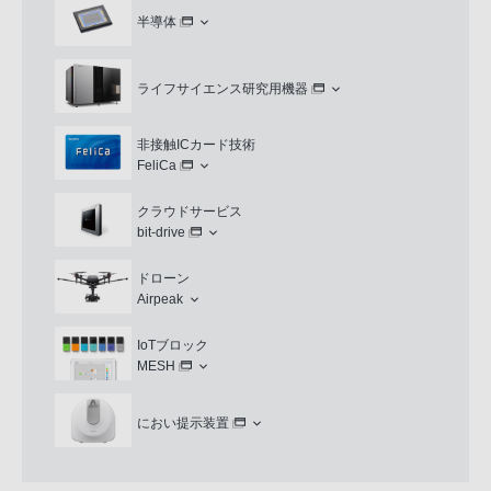
半導体
ライフサイエンス研究用機器
非接触ICカード技術
FeliCa
クラウドサービス
bit-drive
ドローン
Airpeak
IoTブロック
MESH
におい提示装置