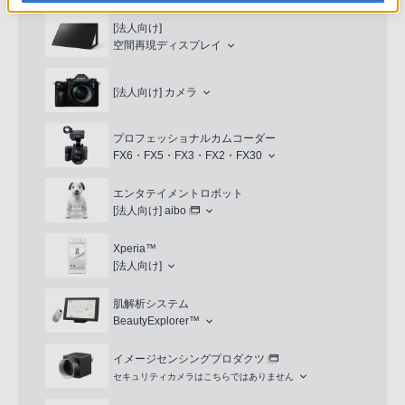
[法人向け]
空間再現ディスプレイ
[法人向け]
カメラ
プロフェッショナルカムコーダー
FX6・FX5・FX3・FX2・FX30
エンタテイメントロボット
[法人向け]
aibo
Xperia™
[法人向け]
肌解析システム
BeautyExplorer™
イメージセンシングプロダクツ
セキュリティカメラはこちらではありません